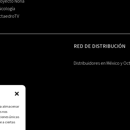
oyecto Noria
icología
ctaedroTV
RED DE DISTRIBUCIÓN
Distribuidores en México y Oc
ara almacenar
s nos
ciones únicas
e a ciertas