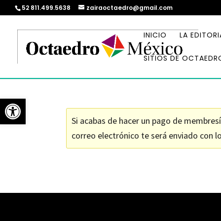
52 811.499.5638
zairaoctaedro@gmail.com
INICIO
LA EDITORI
SITIOS DE OCTAEDR
Abrir barra de herramientas
Si acabas de hacer un pago de membresía
correo electrónico te será enviado con lo