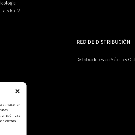
icología
ctaedroTV
RED DE DISTRIBUCIÓN
Distribuidores en México y Oc
ara almacenar
s nos
ciones únicas
e a ciertas