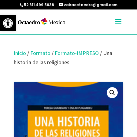
52 811.499.5638
zairaoctaedro@gmail.com
Abrir barra de herramientas
Inicio
/
Formato
/
Formato-IMPRESO
/ Una
historia de las religiones