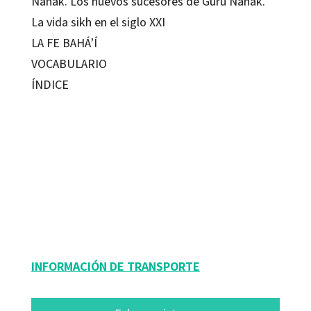
Nanak. Los nuevos sucesores de Guru Nanak.
La vida sikh en el siglo XXI
LA FE BAHÁ’Í
VOCABULARIO
ÍNDICE
Òscar Puigardeu; Teresa Guardans
9788480636377
9788499210346
32009-0
32009-1
INFORMACIÓN DE TRANSPORTE