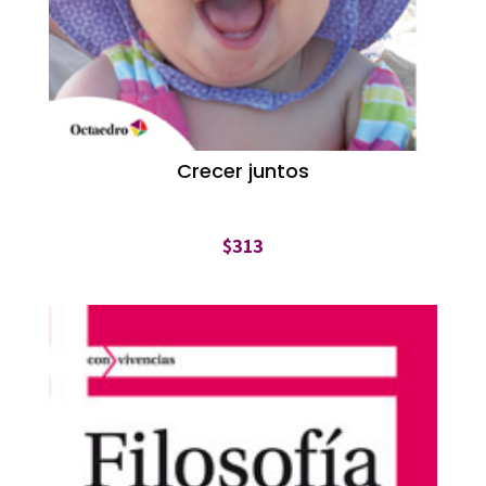
Crecer juntos
$
313