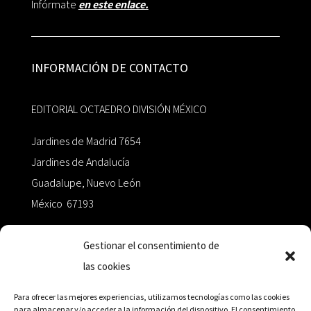
Infórmate
en este enlace.
INFORMACIÓN DE CONTACTO
EDITORIAL OCTAEDRO DIVISIÓN MÉXICO
Jardines de Madrid 7654
Jardines de Andalucía
Guadalupe, Nuevo León
México 67193
zairaoctaedro@gmail.com
Gestionar el consentimiento de
las cookies
+52 811.499.5638
Para ofrecer las mejores experiencias, utilizamos tecnologías como las cookies
para almacenar y/o acceder a la información del dispositivo. El consentimiento