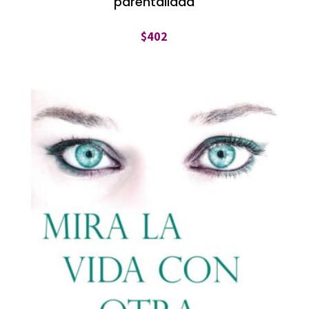
parentalidad
$
402