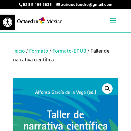
52 811.499.5638
zairaoctaedro@gmail.com
Abrir barra de herramientas
Inicio
/
Formato
/
Formato-EPUB
/ Taller de
narrativa científica