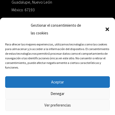
Guadalupe, Nuevo León
México 67193
zairaoctaedro@gmail.com
Gestionar el consentimiento de
las cookies
+52 811.499.5638
Para ofrecer las mejores experiencias, utilizamos tecnologías como las cookies
para almacenar y/o acceder a la información del dispositivo. El consentimiento
de estas tecnologías nos permitirá procesar datos como el comportamiento de
RED DE DISTRIBUCIÓN
navegación o las identificaciones únicas en este sitio. No consentir o retirar el
consentimiento, puede afectar negativamente a ciertas características y
funciones.
Distribuidores en México y Octaedro internacional
Aceptar
Denegar
© Editorial Octaedro, 2026
Ver preferencias