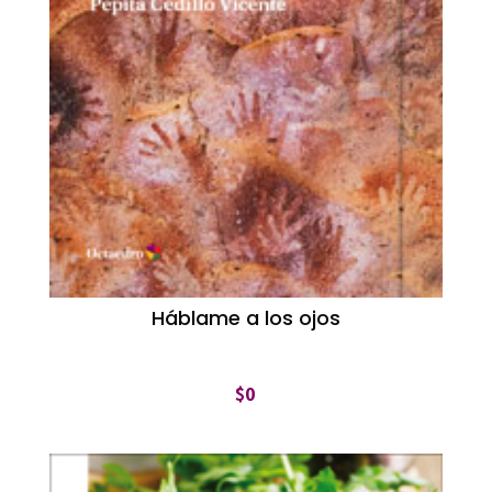
Háblame a los ojos
$
0