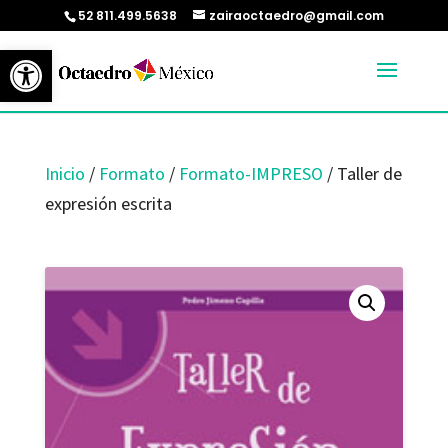
52 811.499.5638
zairaoctaedro@gmail.com
Abrir barra de herramientas
Inicio
/
Formato
/
Formato-IMPRESO
/ Taller de
expresión escrita