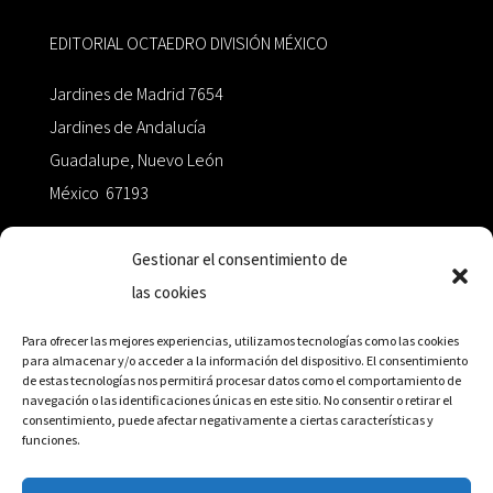
EDITORIAL OCTAEDRO DIVISIÓN MÉXICO
Jardines de Madrid 7654
Jardines de Andalucía
Guadalupe, Nuevo León
México 67193
zairaoctaedro@gmail.com
Gestionar el consentimiento de
las cookies
+52 811.499.5638
Para ofrecer las mejores experiencias, utilizamos tecnologías como las cookies
para almacenar y/o acceder a la información del dispositivo. El consentimiento
de estas tecnologías nos permitirá procesar datos como el comportamiento de
RED DE DISTRIBUCIÓN
navegación o las identificaciones únicas en este sitio. No consentir o retirar el
consentimiento, puede afectar negativamente a ciertas características y
funciones.
Distribuidores en México y Octaedro internacional