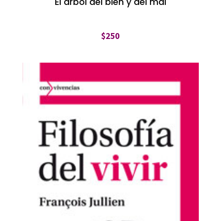
El árbol del bien y del mal
$
250