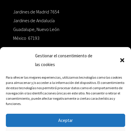
Jardines de Madrid 7654
Jardines de Andalucía
Guadalupe, Nuevo León
México 67193
zairaoctaedro@gmail.com
Gestionar el consentimiento de
las cookies
+52 811.499.5638
Para ofrecer las mejores experiencias, utilizamos tecnologías como las cookies
para almacenar y/o acceder a la información del dispositivo. El consentimiento
de estas tecnologías nos permitirá procesar datos como el comportamiento de
RED DE DISTRIBUCIÓN
navegación o las identificaciones únicas en este sitio. No consentir o retirar el
consentimiento, puede afectar negativamente a ciertas características y
funciones.
Distribuidores en México y Octaedro internacional
Aceptar