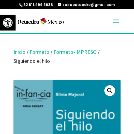
52 811.499.5638
zairaoctaedro@gmail.com
Abrir barra de herramientas
Inicio
/
Formato
/
Formato-IMPRESO
/
Siguiendo el hilo