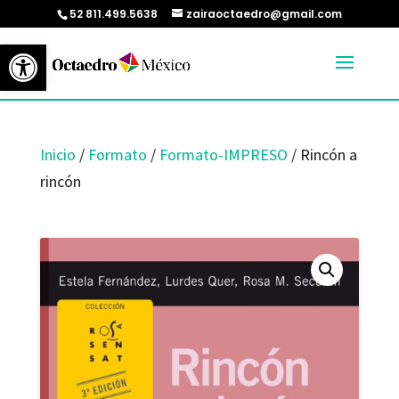
52 811.499.5638
zairaoctaedro@gmail.com
Abrir barra de herramientas
Inicio
/
Formato
/
Formato-IMPRESO
/ Rincón a
rincón