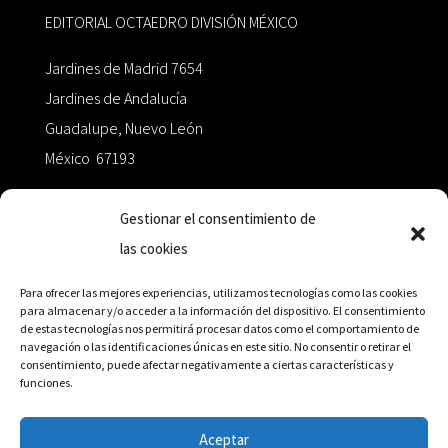
EDITORIAL OCTAEDRO DIVISIÓN MÉXICO
Jardines de Madrid 7654
Jardines de Andalucía
Guadalupe, Nuevo León
México 67193
zairaoctaedro@gmail.com
Gestionar el consentimiento de
las cookies
+52 811.499.5638
Para ofrecer las mejores experiencias, utilizamos tecnologías como las cookies
para almacenar y/o acceder a la información del dispositivo. El consentimiento
de estas tecnologías nos permitirá procesar datos como el comportamiento de
RED DE DISTRIBUCIÓN
navegación o las identificaciones únicas en este sitio. No consentir o retirar el
consentimiento, puede afectar negativamente a ciertas características y
funciones.
Distribuidores en México y Octaedro internacional
Aceptar