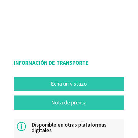
Estela Fernández; Lurdes Quer Sopeña; Rosa M. Securún
9788480638043
9788418615542
10556-0
10556-4
INFORMACIÓN DE TRANSPORTE
Echa un vistazo
Nota de prensa
Disponible en otras plataformas
p
digitales