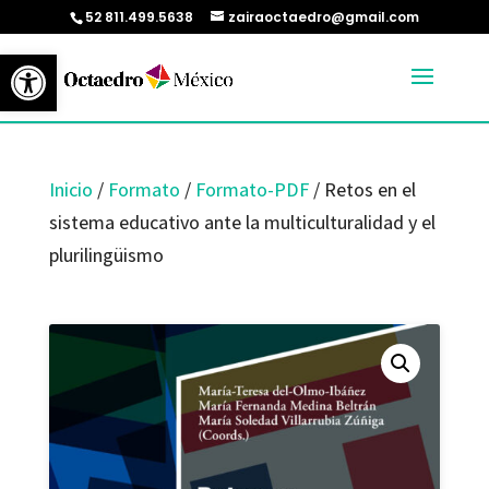
52 811.499.5638
zairaoctaedro@gmail.com
Abrir barra de herramientas
Inicio
/
Formato
/
Formato-PDF
/ Retos en el
sistema educativo ante la multiculturalidad y el
plurilingüismo