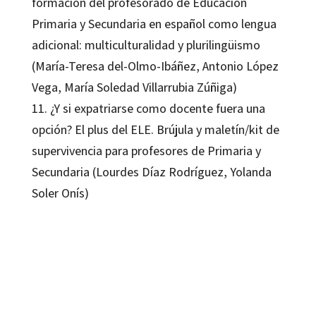
formación del profesorado de Educación
Primaria y Secundaria en español como lengua
adicional: multiculturalidad y plurilingüismo
(María-Teresa del-Olmo-Ibáñez, Antonio López
Vega, María Soledad Villarrubia Zúñiga)
11. ¿Y si expatriarse como docente fuera una
opción? El plus del ELE. Brújula y maletín/kit de
supervivencia para profesores de Primaria y
Secundaria (Lourdes Díaz Rodríguez, Yolanda
Soler Onís)
María Fernanda Medina Beltrán; María Soledad Villarrubia Zúñiga; María Teresa del-Olmo-Ibáñez
9788419506801
16412-1