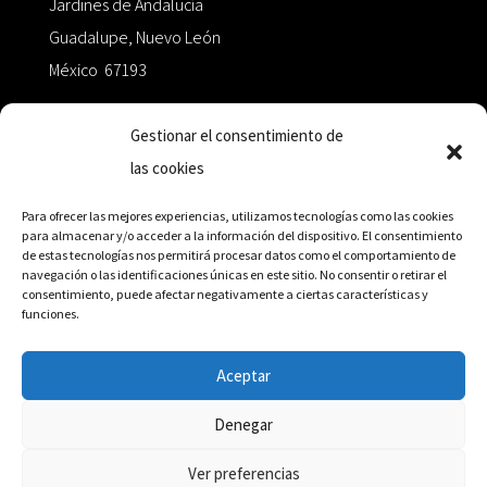
Jardines de Andalucía
Guadalupe, Nuevo León
México 67193
zairaoctaedro@gmail.com
Gestionar el consentimiento de
las cookies
+52 811.499.5638
Para ofrecer las mejores experiencias, utilizamos tecnologías como las cookies
para almacenar y/o acceder a la información del dispositivo. El consentimiento
de estas tecnologías nos permitirá procesar datos como el comportamiento de
RED DE DISTRIBUCIÓN
navegación o las identificaciones únicas en este sitio. No consentir o retirar el
consentimiento, puede afectar negativamente a ciertas características y
funciones.
Distribuidores en México y Octaedro internacional
Aceptar
Denegar
© Editorial Octaedro, 2026
Ver preferencias