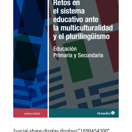
[social-share-display display="1690454300"