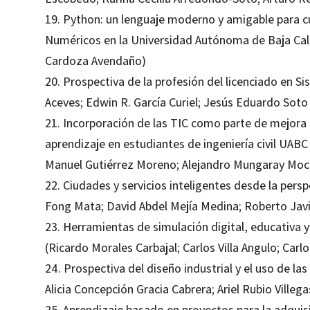
19. Python: un lenguaje moderno y amigable para 
Numéricos en la Universidad Autónoma de Baja Califo
Cardoza Avendaño)
20. Prospectiva de la profesión del licenciado en 
Aceves; Edwin R. García Curiel; Jesús Eduardo Soto
21. Incorporación de las TIC como parte de mejora
aprendizaje en estudiantes de ingeniería civil UAB
Manuel Gutiérrez Moreno; Alejandro Mungaray Mo
22. Ciudades y servicios inteligentes desde la persp
Fong Mata; David Abdel Mejía Medina; Roberto Jav
23. Herramientas de simulación digital, educativa y
(Ricardo Morales Carbajal; Carlos Villa Angulo; Carl
24. Prospectiva del diseño industrial y el uso de l
Alicia Concepción Gracia Cabrera; Ariel Rubio Villega
25. Aprendizaje basado en proyectos para la adquis