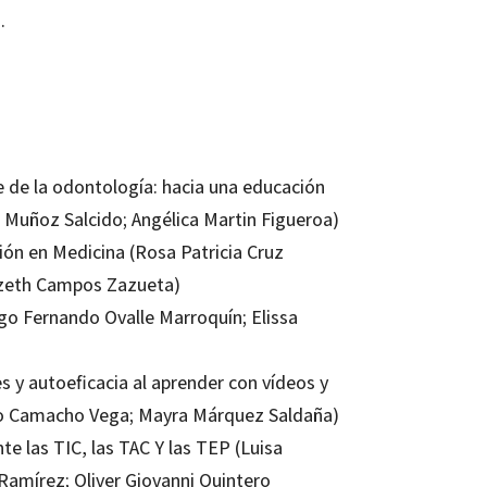
.
e de la odontología: hacia una educación
l Muñoz Salcido; Angélica Martin Figueroa)
ión en Medicina (Rosa Patricia Cruz
Lizeth Campos Zazueta)
iego Fernando Ovalle Marroquín; Elissa
s y autoeficacia al aprender con vídeos y
ldo Camacho Vega; Mayra Márquez Saldaña)
e las TIC, las TAC Y las TEP (Luisa
amírez; Oliver Giovanni Quintero