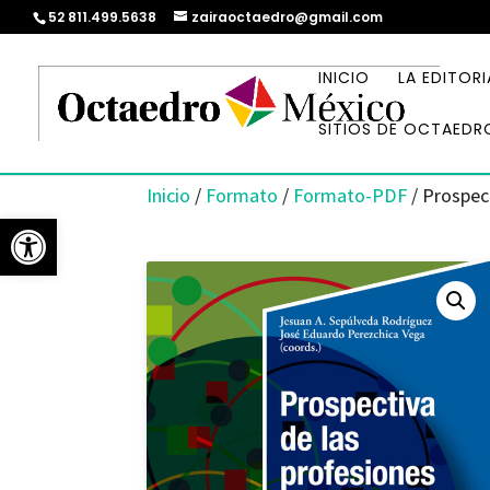
52 811.499.5638
zairaoctaedro@gmail.com
INICIO
LA EDITORI
SITIOS DE OCTAEDR
Inicio
/
Formato
/
Formato-PDF
/ Prospect
Abrir barra de herramientas