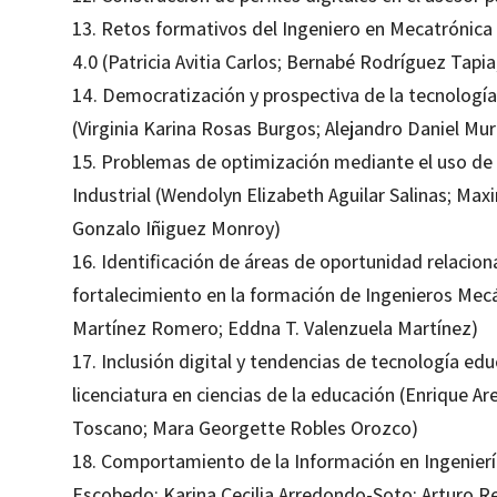
13. Retos formativos del Ingeniero en Mecatrónica en
4.0 (Patricia Avitia Carlos; Bernabé Rodríguez Tap
14. Democratización y prospectiva de la tecnología 
(Virginia Karina Rosas Burgos; Alejandro Daniel Mu
15. Problemas de optimización mediante el uso de 
Industrial (Wendolyn Elizabeth Aguilar Salinas; Max
Gonzalo Iñiguez Monroy)
16. Identificación de áreas de oportunidad relaciona
fortalecimiento en la formación de Ingenieros Mecá
Martínez Romero; Eddna T. Valenzuela Martínez)
17. Inclusión digital y tendencias de tecnología edu
licenciatura en ciencias de la educación (Enrique Ar
Toscano; Mara Georgette Robles Orozco)
18. Comportamiento de la Información en Ingenierí
Escobedo; Karina Cecilia Arredondo-Soto; Arturo R