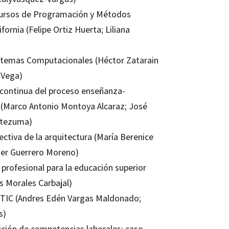
cursos de Programación y Métodos
rnia (Felipe Ortiz Huerta; Liliana
Sistemas Computacionales (Héctor Zatarain
 Vega)
 continua del proceso enseñanza-
C (Marco Antonio Montoya Alcaraz; José
ctezuma)
ectiva de la arquitectura (María Berenice
ier Guerrero Moreno)
 profesional para la educación superior
os Morales Carbajal)
as TIC (Andres Edén Vargas Maldonado;
s)
ición de competencias laborales: caso