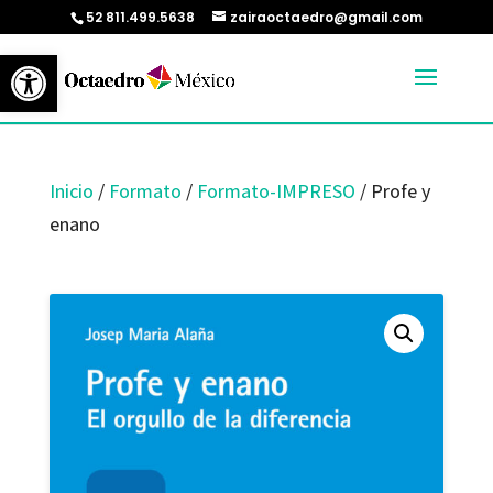
52 811.499.5638
zairaoctaedro@gmail.com
Abrir barra de herramientas
Inicio
/
Formato
/
Formato-IMPRESO
/ Profe y
enano