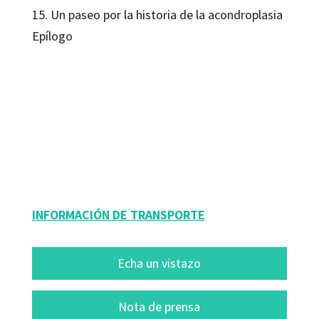
15. Un paseo por la historia de la acondroplasia
Epílogo
Josep Maria Alaña Negre
9788419023841
9788419023964
09131-0
09131-4
INFORMACIÓN DE TRANSPORTE
Echa un vistazo
Nota de prensa