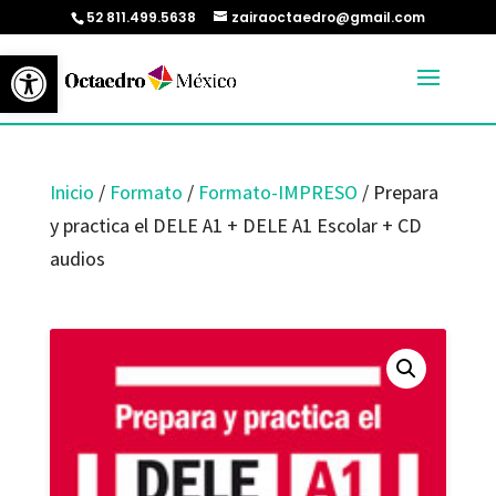
52 811.499.5638
zairaoctaedro@gmail.com
Abrir barra de herramientas
Inicio
/
Formato
/
Formato-IMPRESO
/ Prepara
y practica el DELE A1 + DELE A1 Escolar + CD
audios