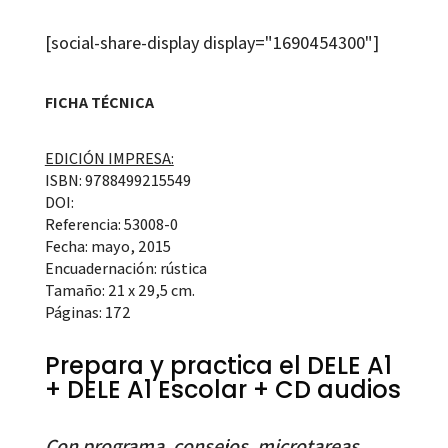
[social-share-display display="1690454300"]
FICHA TÉCNICA
EDICIÓN IMPRESA:
ISBN: 9788499215549
DOI:
Referencia: 53008-0
Fecha: mayo, 2015
Encuadernación: rústica
Tamaño: 21 x 29,5 cm.
Páginas: 172
Prepara y practica el DELE A1
+ DELE A1 Escolar + CD audios
Con programa, consejos, microtareas,