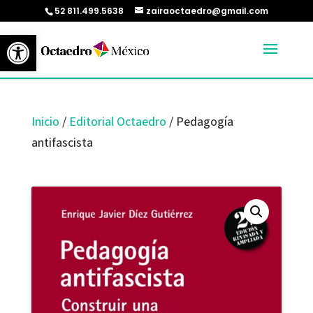
52 811.499.5638
zairaoctaedro@gmail.com
Abrir barra de herramientas
Inicio
/
Editorial Octaedro
/ Pedagogía
antifascista