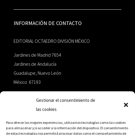
INFORMACIÓN DE CONTACTO
EDITORIAL OCTAEDRO DIVISIÓN MÉXICO
Jardines de Madrid 7654
Jardines de Andalucía
Guadalupe, Nuevo León
México 67193
zairaoctaedro@gmail.com
Gestionar el consentimiento de
las cookies
+52 811.499.5638
Para ofrecer las mejores experiencias, utilizamos tecnologías como las cookies
para almacenar y/o acceder a la información del dispositivo. El consentimiento
de estas tecnologías nos permitirá procesar datos como el comportamiento de