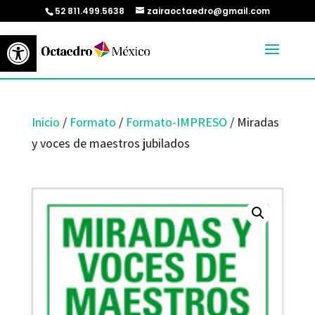
52 811.499.5638
zairaoctaedro@gmail.com
Abrir barra de herramientas
Inicio
/
Formato
/
Formato-IMPRESO
/ Miradas
y voces de maestros jubilados