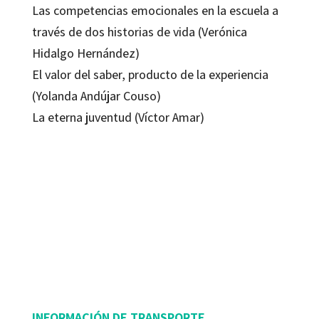
Las competencias emocionales en la escuela a
través de dos historias de vida (Verónica
Hidalgo Hernández)
El valor del saber, producto de la experiencia
(Yolanda Andújar Couso)
La eterna juventud (Víctor Amar)
Víctor Amar
9788494396403
9788494396458
70039-0
70039-4
70039-1
INFORMACIÓN DE TRANSPORTE