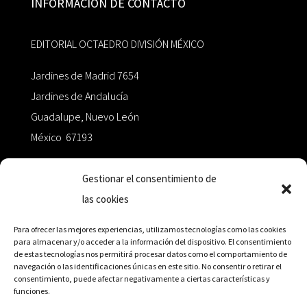
INFORMACIÓN DE CONTACTO
EDITORIAL OCTAEDRO DIVISIÓN MÉXICO
Jardines de Madrid 7654
Jardines de Andalucía
Guadalupe, Nuevo León
México 67193
zairaoctaedro@gmail.com
Gestionar el consentimiento de
las cookies
+52 811.499.5638
Para ofrecer las mejores experiencias, utilizamos tecnologías como las cookies
para almacenar y/o acceder a la información del dispositivo. El consentimiento
de estas tecnologías nos permitirá procesar datos como el comportamiento de
RED DE DISTRIBUCIÓN
navegación o las identificaciones únicas en este sitio. No consentir o retirar el
consentimiento, puede afectar negativamente a ciertas características y
funciones.
Distribuidores en México y Octaedro internacional