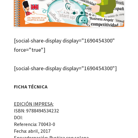
[social-share-display display="1690454300"
force="true"]
[social-share-display display="1690454300"]
FICHA TÉCNICA
EDICIÓN IMPRESA:
ISBN: 9788494534232
DOI:
Referencia: 70043-0
Fecha: abril, 2017
Encuadernación: Rustica con solapa