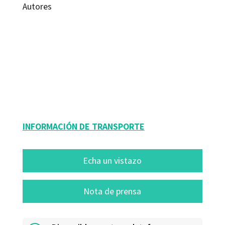
Autores
Juan Pedro Molina Lozano; Juan Trinidad Jiménez Cantos
9788494534232
70043-0
INFORMACIÓN DE TRANSPORTE
Echa un vistazo
Nota de prensa