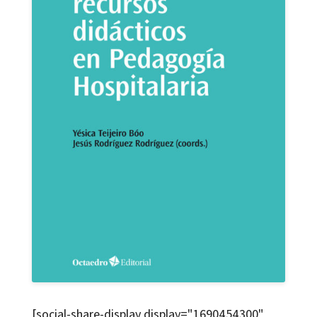
[social-share-display display="1690454300"