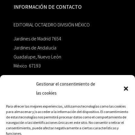
INFORMACIÓN DE CONTACTO
EDITORIAL OCTAEDRO DIVISIÓN MÉXICO
Jardines de Madrid 7654
Jardines de Andalucía
Guadalupe, Nuevo León
México 67193
zairaoctaedro@gmail.com
Gestionar el consentimiento de
las cookies
+52 811.499.5638
Para ofrecer las mejores experiencias, utilizamos tecnologías como las cookies
para almacenar y/o acceder a la información del dispositivo. El consentimiento
de estas tecnologías nos permitirá procesar datos como el comportamiento de
RED DE DISTRIBUCIÓN
navegación o las identificaciones únicas en este sitio. No consentir o retirar el
consentimiento, puede afectar negativamente a ciertas características y
funciones.