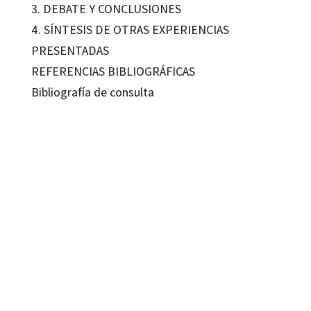
3. DEBATE Y CONCLUSIONES
4. SÍNTESIS DE OTRAS EXPERIENCIAS
PRESENTADAS
REFERENCIAS BIBLIOGRÁFICAS
Bibliografía de consulta
Juan Antonio Amador Campos; Rosa Sayós Santigosa; Teresa Pagès Costas
9788499218120
16530-0
16530-1