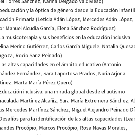
bel Torres Sánchez, Karina Delgado Valdivieso)
oeducación y la óptica de género desde la Educación Infantil
cación Primaria (Leticia Adán López, Mercedes Adán López,
tor Manuel Alcudia García, Elena Sánchez Rodríguez)
La musicoterapia y sus beneficios en la educación inclusiva
elina Merino Gutiérrez, Carlos García Miguele, Natalia Quesa
agoza, Rocío Sanz Peinado)
 Las altas capacidades en el ámbito educativo (Antonio
nández Fernández, Sara Laportosa Prados, Nuria Arjona
tínez, Marta María Pérez Quero)
 Educación inclusiva: una mirada global desde el autismo
maculada Martínez Alcañiz, Sara María Extremera Sánchez, Al
las Mercedes Martínez Sánchez, Miguel Alejandro Peinado Dí
Desafíos para la identificación de las altas capacidades (Lea
nandes Procópio, Marcos Procópio, Rosa Navas Morales,