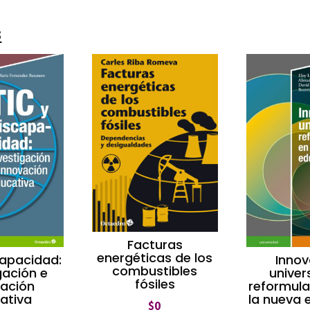
s
Facturas
energéticas de los
capacidad:
Innov
combustibles
gación e
univers
fósiles
vación
reformula
ativa
la nueva 
$
0