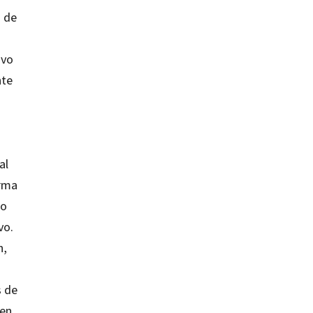
s de
ivo
nte
al
orma
no
vo.
n,
s de
 en