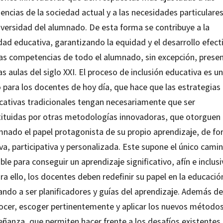
encias de la sociedad actual y a las necesidades particulare
diversidad del alumnado. De esta forma se contribuye a la
dad educativa, garantizando la equidad y el desarrollo efect
las competencias de todo el alumnado, sin excepción, prese
as aulas del siglo XXI. El proceso de inclusión educativa es un
o para los docentes de hoy día, que hace que las estrategias
cativas tradicionales tengan necesariamente que ser
tituidas por otras metodologías innovadoras, que otorguen 
mnado el papel protagonista de su propio aprendizaje, de f
va, participativa y personalizada. Este supone el único cami
ble para conseguir un aprendizaje significativo, afín e inclusi
ra ello, los docentes deben redefinir su papel en la educació
ando a ser planificadores y guías del aprendizaje. Además de
ocer, escoger pertinentemente y aplicar los nuevos método
eñanza, que permiten hacer frente a los desafíos existentes