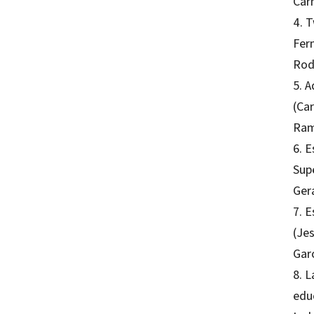
Car
4. 
Fer
Rod
5. 
(Ca
Ram
6. E
Sup
Ger
7. E
(Je
Gar
8. L
edu