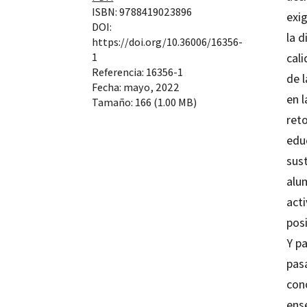
ISBN: 9788419023896
exig
DOI:
la 
https://doi.org/10.36006/16356-
1
cali
Referencia: 16356-1
de 
Fecha: mayo, 2022
en l
Tamaño: 166 (1.00 MB)
ret
edu
sus
alu
acti
posi
Y pa
pas
con
ens