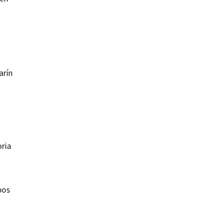
arín
ria
pos
,