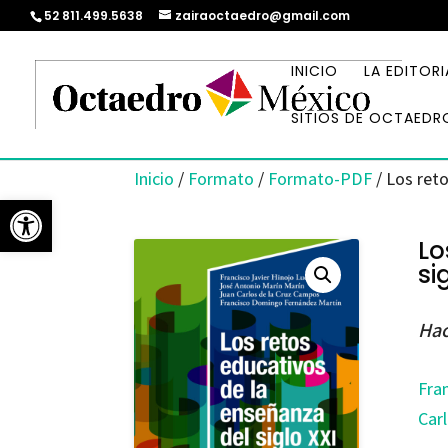
52 811.499.5638
zairaoctaedro@gmail.com
INICIO
LA EDITORI
SITIOS DE OCTAEDR
Inicio
/
Formato
/
Formato-PDF
/ Los reto
Abrir barra de herramientas
Lo
si
Hac
Fra
Car