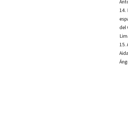
Ant
14.
espa
del
Lim
15.
Aid
Áng
Franci
de la
97884
16356