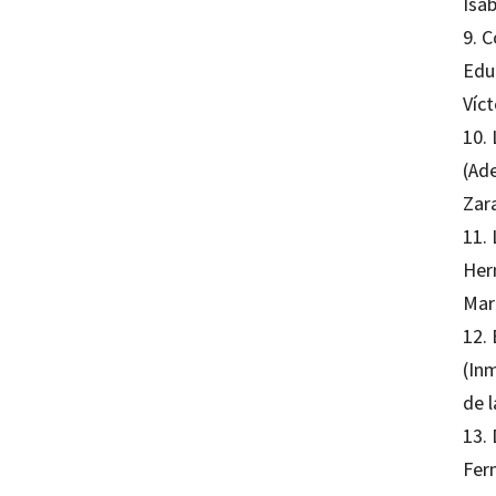
Isa
9. C
Edu
Víc
10. 
(Ad
Zar
11.
Her
Mar
12.
(In
de 
13. 
Fer