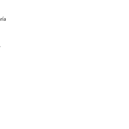
ría
,
arlos