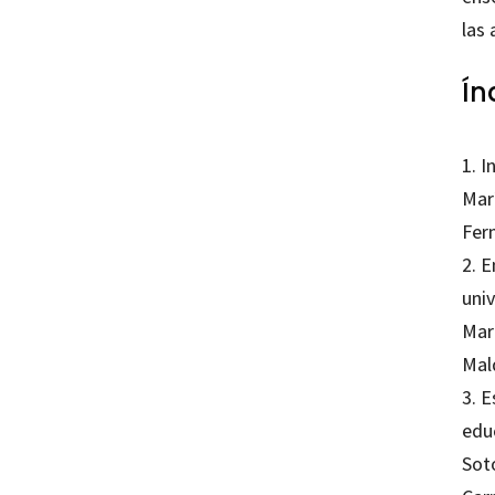
las 
Ín
1. 
Mar
Fer
2. 
uni
Mar
Mal
3. 
edu
Sot