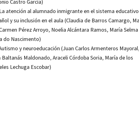
onio Castro García)
 La atención al alumnado inmigrante en el sistema educativo
ñol y su inclusión en el aula (Claudia de Barros Camargo, Ma
 Carmen Pérez Arroyo, Noelia Alcántara Ramos, María Selma
a do Nascimento)
 Autismo y neuroeducación (Juan Carlos Armenteros Mayoral
a Baltanás Maldonado, Araceli Córdoba Soria, María de los
eles Lechuga Escobar)
sco Domingo Fernández Martín; Francisco Javier Hinojo Lucena; José Antonio Marín Marín; Juan C
 Cruz Campos
19023896
-1