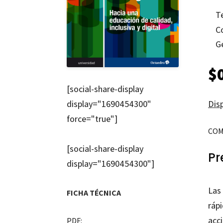
T
C
G
$
[social-share-display
Disp
display="1690454300"
force="true"]
COM
[social-share-display
Pr
display="1690454300"]
Las
FICHA TÉCNICA
rápi
acc
PDF: