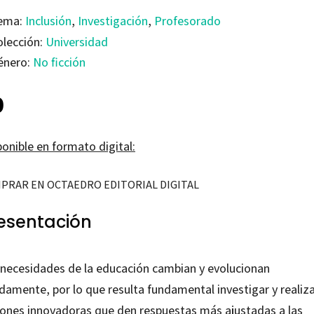
ema:
Inclusión
,
Investigación
,
Profesorado
olección:
Universidad
énero:
No ficción
0
onible en formato digital:
PRAR EN OCTAEDRO EDITORIAL DIGITAL
esentación
 necesidades de la educación cambian y evolucionan
damente, por lo que resulta fundamental investigar y realiz
iones innovadoras que den respuestas más ajustadas a las