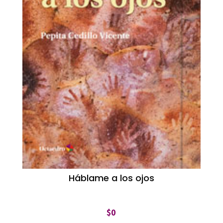
Háblame a los ojos
$
0