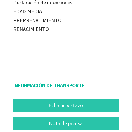
Declaración de intenciones
EDAD MEDIA
PRERRENACIMIENTO
RENACIMIENTO
Felipe B. Pedraza Jiménez; Milagros Rodríguez Cáceres
9788480633826
12501-0
INFORMACIÓN DE TRANSPORTE
Echa un vistazo
Nota de prensa