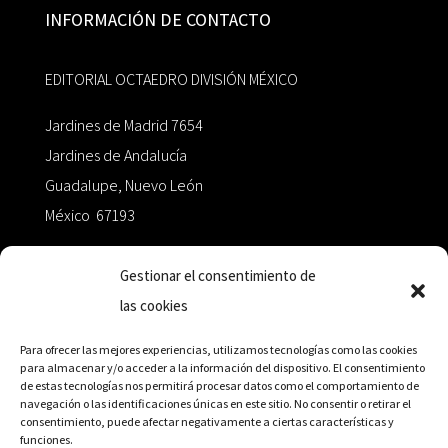
INFORMACIÓN DE CONTACTO
EDITORIAL OCTAEDRO DIVISIÓN MÉXICO
Jardines de Madrid 7654
Jardines de Andalucía
Guadalupe, Nuevo León
México 67193
zairaoctaedro@gmail.com
Gestionar el consentimiento de
las cookies
+52 811.499.5638
Para ofrecer las mejores experiencias, utilizamos tecnologías como las cookies
para almacenar y/o acceder a la información del dispositivo. El consentimiento
de estas tecnologías nos permitirá procesar datos como el comportamiento de
RED DE DISTRIBUCIÓN
navegación o las identificaciones únicas en este sitio. No consentir o retirar el
consentimiento, puede afectar negativamente a ciertas características y
funciones.