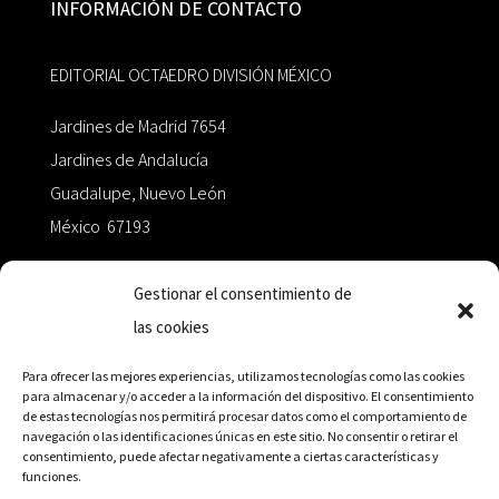
INFORMACIÓN DE CONTACTO
EDITORIAL OCTAEDRO DIVISIÓN MÉXICO
Jardines de Madrid 7654
Jardines de Andalucía
Guadalupe, Nuevo León
México 67193
zairaoctaedro@gmail.com
Gestionar el consentimiento de
las cookies
+52 811.499.5638
Para ofrecer las mejores experiencias, utilizamos tecnologías como las cookies
para almacenar y/o acceder a la información del dispositivo. El consentimiento
de estas tecnologías nos permitirá procesar datos como el comportamiento de
RED DE DISTRIBUCIÓN
navegación o las identificaciones únicas en este sitio. No consentir o retirar el
consentimiento, puede afectar negativamente a ciertas características y
funciones.
Distribuidores en México y Octaedro internacional