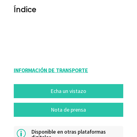
Índice
Adrià López; Alba Badias; Rosa Agulló; Victoria Cantavella
9788499213507
8006-0
INFORMACIÓN DE TRANSPORTE
Echa un vistazo
Nota de prensa
Disponible en otras plataformas
p