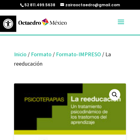
52 811.499.5638
zairaoctaedro@gmail.com
Abrir barra de herramientas
Inicio
/
Formato
/
Formato-IMPRESO
/ La
reeducación