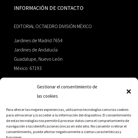
INFORMACIÓN DE CONTACTO
EDITORIAL OCTAEDRO DIVISIÓN MÉXICO
Jardines de Madrid 7654
Jardines de Andalucía
Guadalupe, Nuevo León
México 67193
zairaoctaedro@gmail.com
Gestionar el consentimiento de
las cookies
+52 811.499.5638
Para ofrecer las mejores experiencias, utilizamos tecnologías como las cookies
para almacenar y/o acceder a la información del dispositivo. El consentimiento
de estas tecnologías nos permitirá procesar datos como el comportamiento de
RED DE DISTRIBUCIÓN
navegación o las identificaciones únicas en este sitio. No consentir o retirar el
consentimiento, puede afectar negativamente a ciertas características y
funciones.