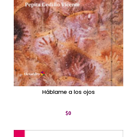
Háblame a los ojos
$
0