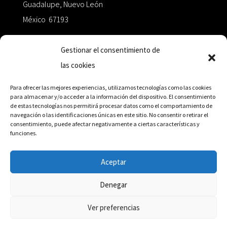
Guadalupe, Nuevo León
México 67193
zairaoctaedro@gmail.com
Gestionar el consentimiento de
las cookies
+52 811.499.5638
Para ofrecer las mejores experiencias, utilizamos tecnologías como las cookies
para almacenar y/o acceder a la información del dispositivo. El consentimiento
de estas tecnologías nos permitirá procesar datos como el comportamiento de
RED DE DISTRIBUCIÓN
navegación o las identificaciones únicas en este sitio. No consentir o retirar el
consentimiento, puede afectar negativamente a ciertas características y
funciones.
Distribuidores en México y Octaedro internacional
Aceptar
Denegar
© Editorial Octaedro, 2026
Ver preferencias