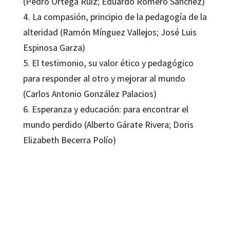
(Pedro Ortega Ruiz; Eduardo Romero Sánchez)
4. La compasión, principio de la pedagogía de la
alteridad (Ramón Mínguez Vallejos; José Luis
Espinosa Garza)
5. El testimonio, su valor ético y pedagógico
para responder al otro y mejorar al mundo
(Carlos Antonio González Palacios)
6. Esperanza y educación: para encontrar el
mundo perdido (Alberto Gárate Rivera; Doris
Elizabeth Becerra Polío)
Luis Linares Borboa; Ramón Mínguez Vallejos
9788419506184
9788419506368
16390-0