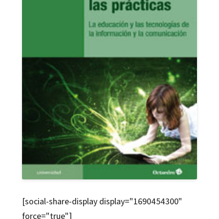
[social-share-display display="1690454300"
force="true"]