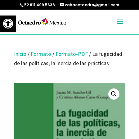
52 811.499.5638
zairaoctaedro@gmail.com
Abrir barra de herramientas
Inicio
/
Formato
/
Formato-PDF
/ La fugacidad
de las políticas, la inercia de las prácticas