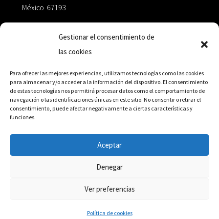
México 67193
zairaoctaedro@gmail.com
Gestionar el consentimiento de
las cookies
+52 811.499.5638
Para ofrecer las mejores experiencias, utilizamos tecnologías como las cookies
para almacenar y/o acceder a la información del dispositivo. El consentimiento
de estas tecnologías nos permitirá procesar datos como el comportamiento de
RED DE DISTRIBUCIÓN
navegación o las identificaciones únicas en este sitio. No consentir o retirar el
consentimiento, puede afectar negativamente a ciertas características y
funciones.
Distribuidores en México y Octaedro internacional
Aceptar
Denegar
© Editorial Octaedro, 2026
Ver preferencias
Política de cookies