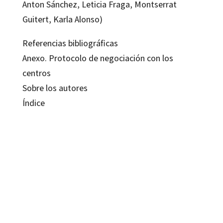
Anton Sánchez, Leticia Fraga, Montserrat
Guitert, Karla Alonso)
Referencias bibliográficas
Anexo. Protocolo de negociación con los
centros
Sobre los autores
Índice
Cristina Alonso Cano; Juana María Sancho-Gil
9788499213088
9788499213095
16052-0
16052-1