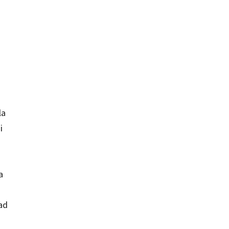
la
i
a
ad