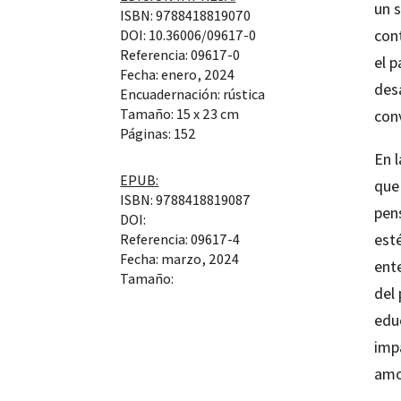
un s
ISBN: 9788418819070
con
DOI: 10.36006/09617-0
Referencia: 09617-0
el p
Fecha: enero, 2024
des
Encuadernación: rústica
Tamaño: 15 x 23 cm
con
Páginas: 152
En l
EPUB:
que
ISBN: 9788418819087
pens
DOI:
est
Referencia: 09617-4
Fecha: marzo, 2024
ente
Tamaño:
del
edu
imp
amo