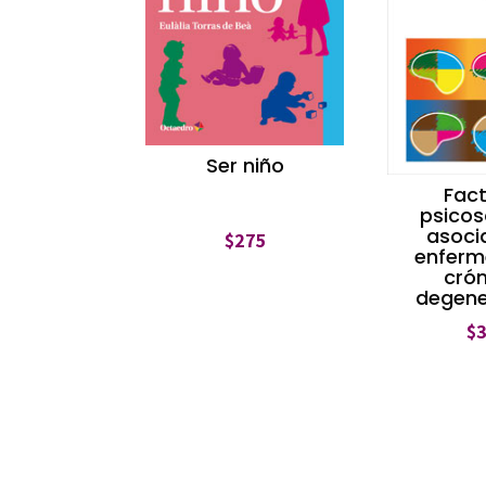
Ser niño
Fac
psicos
asoci
$
275
enfer
cró
degene
$