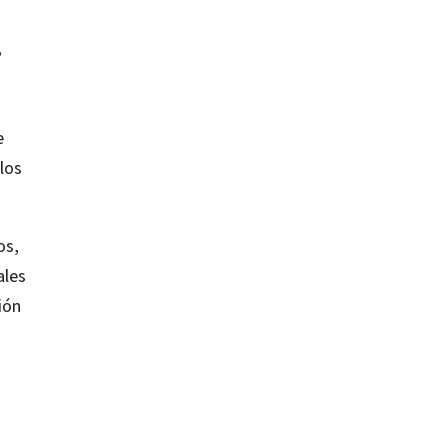
,
e
los
os,
ales
ión
s