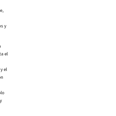
e,
os y
a
a el
y el
ón
olo
y