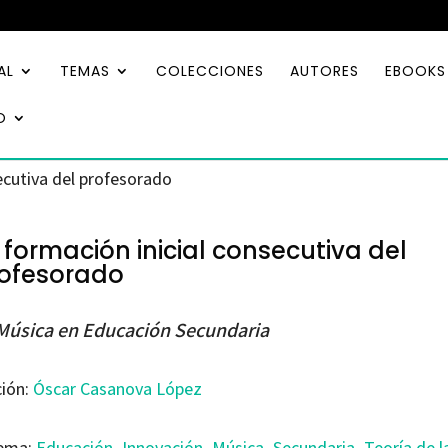
AL
TEMAS
COLECCIONES
AUTORES
EBOOKS
O
ecutiva del profesorado
 formación inicial consecutiva del
ofesorado
Música en Educación Secundaria
ción:
Óscar Casanova López
ema:
Educación
,
Innovación
,
Música
,
Secundaria
,
Teoría de l