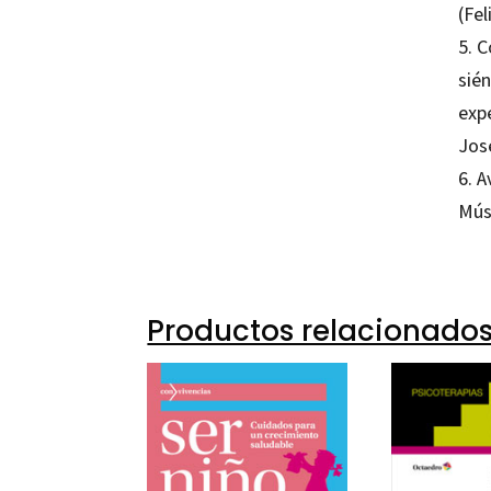
(Fe
5. 
sié
exp
José
6. 
Mús
Productos relacionado