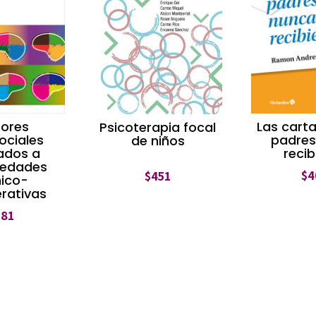
tores
Las carta
Psicoterapia focal
ociales
padres
de niños
ados a
recib
medades
$
4
$
451
nico-
rativas
381