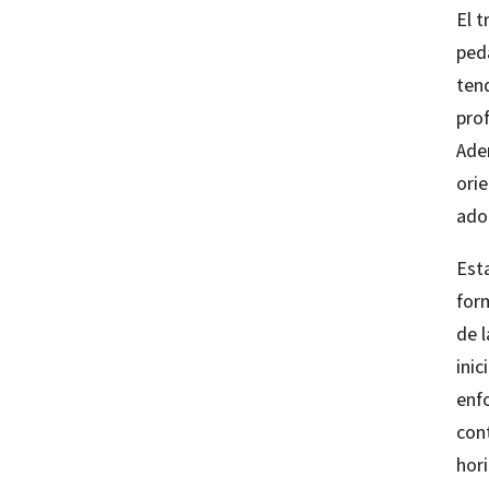
El 
ped
ten
pro
Ade
orie
ado
Est
for
de 
ini
enf
cont
hor