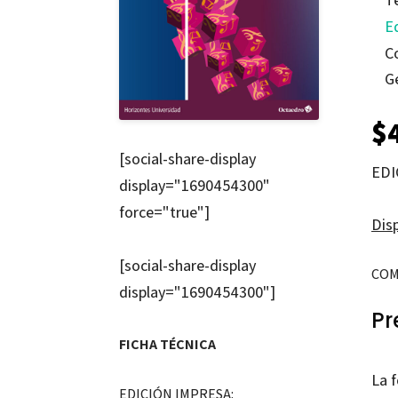
E
C
G
$
[social-share-display
EDI
display="1690454300"
force="true"]
Disp
[social-share-display
COM
display="1690454300"]
Pr
FICHA TÉCNICA
La f
EDICIÓN IMPRESA: