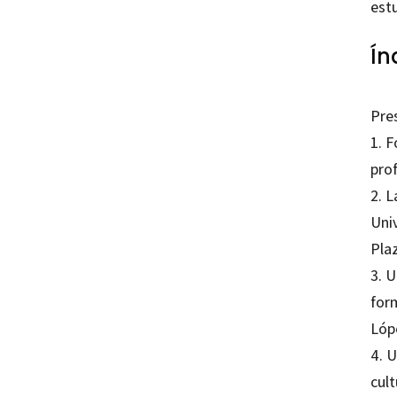
est
Ín
Pre
1. F
pro
2. 
Uni
Pla
3. 
for
Lóp
4. 
cul