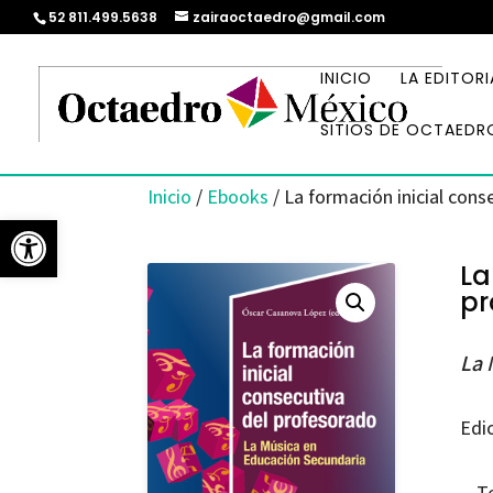
52 811.499.5638
zairaoctaedro@gmail.com
INICIO
LA EDITORI
SITIOS DE OCTAEDR
Inicio
/
Ebooks
/ La formación inicial cons
Abrir barra de herramientas
La
pr
La 
Edi
T