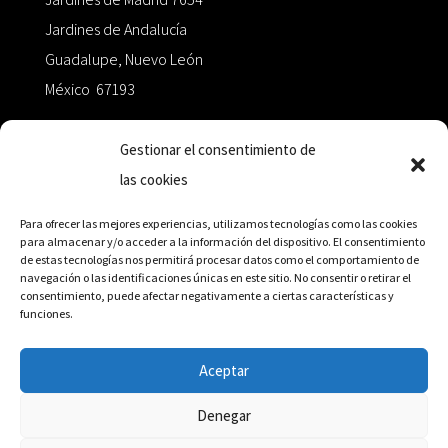
Jardines de Andalucía
Guadalupe, Nuevo León
México 67193
zairaoctaedro@gmail.com
Gestionar el consentimiento de
las cookies
+52 811.499.5638
Para ofrecer las mejores experiencias, utilizamos tecnologías como las cookies
para almacenar y/o acceder a la información del dispositivo. El consentimiento
de estas tecnologías nos permitirá procesar datos como el comportamiento de
RED DE DISTRIBUCIÓN
navegación o las identificaciones únicas en este sitio. No consentir o retirar el
consentimiento, puede afectar negativamente a ciertas características y
funciones.
Distribuidores en México y Octaedro internacional
Aceptar
Denegar
© Editorial Octaedro, 2026