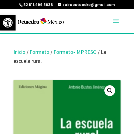
52 811.499.5638
zairaoctaedro@gmail.com
Abrir barra de herramientas
Inicio
/
Formato
/
Formato-IMPRESO
/ La
escuela rural