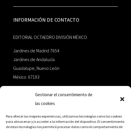
INFORMACIÓN DE CONTACTO
EDITORIAL OCTAEDRO DIVISIÓN MÉXICO
Jardines de Madrid 7654
Jardines de Andalucía
Guadalupe, Nuevo León
México 67193
zairaoctaedro@gmail.com
Gestionar el consentimiento de
las cookies
+52 811.499.5638
Para ofrecer las mejores experiencias, utilizamos tecnologías como las cookies
para almacenar y/o acceder a la información del dispositivo. El consentimiento
de estas tecnologías nos permitirá procesar datos como el comportamiento de
RED DE DISTRIBUCIÓN