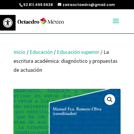
52 811.499.5638
zairaoctaedro@gmail.com
Abrir barra de herramientas
Inicio
/
Educación
/
Educación superior
/ La
escritura académica: diagnóstico y propuestas
de actuación