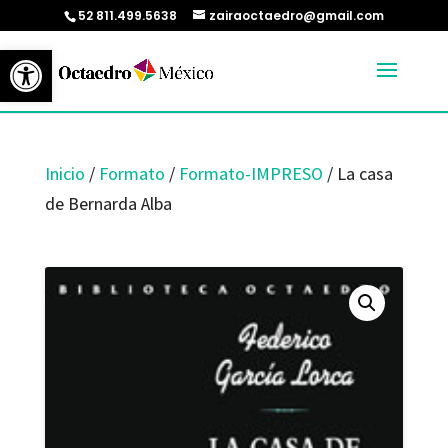
52 811.499.5638
zairaoctaedro@gmail.com
Abrir barra de herramientas
Inicio
/
Formato
/
Formato-IMPRESO
/ La casa
de Bernarda Alba