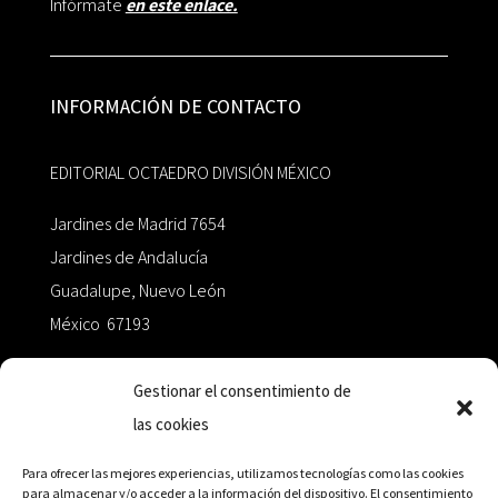
Infórmate
en este enlace.
INFORMACIÓN DE CONTACTO
EDITORIAL OCTAEDRO DIVISIÓN MÉXICO
Jardines de Madrid 7654
Jardines de Andalucía
Guadalupe, Nuevo León
México 67193
zairaoctaedro@gmail.com
Gestionar el consentimiento de
las cookies
+52 811.499.5638
Para ofrecer las mejores experiencias, utilizamos tecnologías como las cookies
para almacenar y/o acceder a la información del dispositivo. El consentimiento