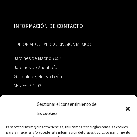
INFORMACIÓN DE CONTACTO
EDITORIAL OCTAEDRO DIVISIÓN MÉXICO
Jardines de Madrid 7654
Jardines de Andalucía
Guadalupe, Nuevo León
México 67193
zairaoctaedro@gmail.com
Gestionar el consentimiento de
las cookies
+52 811.499.5638
Para ofrecer las mejores experiencias, utilizamos tecnologías como las cookies
para almacenar y/o acceder a la información del dispositivo. El consentimiento