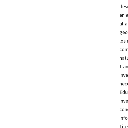
des
en 
alfa
geog
los 
com
natu
tra
inve
nece
Edu
inve
conc
inf
Lite