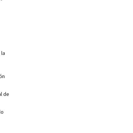
 la
ión
l de
do