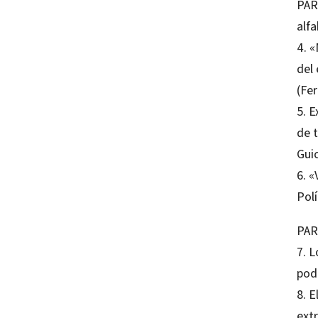
PART
alf
4. «
del
(Fe
5. 
de 
Gui
6. «
Pol
PART
7. L
pod
8. E
ext