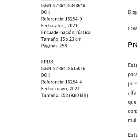
ISBN: 9788418348648
Disp
DOI:
Referencia: 16254-0
Fecha: abril, 2021
COM
Encuadernación: rústica
Tamaño: 15 x 23 cm.
Pr
Páginas: 258
EPUB:
Est
ISBN: 9788418615016
par
DOI:
Referencia: 16254-4
per
Fecha: mayo, 2021
alfa
Tamaño: 258 (9.80 MB)
que 
con
mult
Est