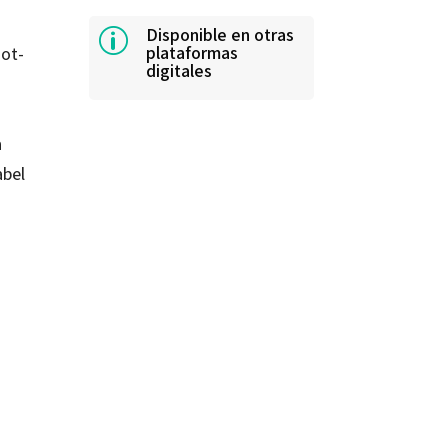
Disponible en otras
p
plataformas
ot-
digitales
a
a
abel