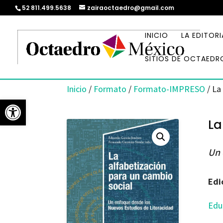
52 811.499.5638
zairaoctaedro@gmail.com
INICIO
LA EDITORI
SITIOS DE OCTAEDR
Inicio
/
Formato
/
Formato-IMPRESO
/ La
Abrir barra de herramientas
La
Un 
Edi
Edu