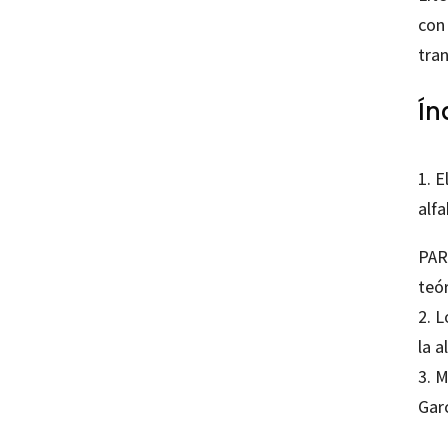
con
tra
Ín
1. E
alf
PAR
teó
2. 
la 
3. 
Gar