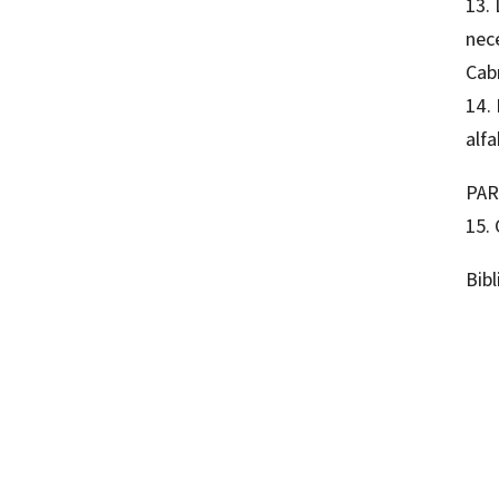
13. 
nec
Cab
14.
alf
PAR
15.
Bibl
Eduar
97884
97884