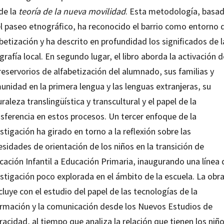
de la
teoría de la nueva movilidad
. Esta metodología, basa
el paseo etnográfico, ha reconocido el barrio como entorno 
betización y ha descrito en profundidad los significados de l
rafía local. En segundo lugar, el libro aborda la activación d
reservorios de alfabetización del alumnado, sus familias y
unidad en la primera lengua y las lenguas extranjeras, su
raleza translingüística y transcultural y el papel de la
nsferencia en estos procesos. Un tercer enfoque de la
stigación ha girado en torno a la reflexión sobre las
sidades de orientación de los niños en la transición de
cación Infantil a Educación Primaria, inaugurando una línea 
stigación poco explorada en el ámbito de la escuela. La obr
luye con el estudio del papel de las tecnologías de la
ormación y la comunicación desde los Nuevos Estudios de
racidad, al tiempo que analiza la relación que tienen los niñ