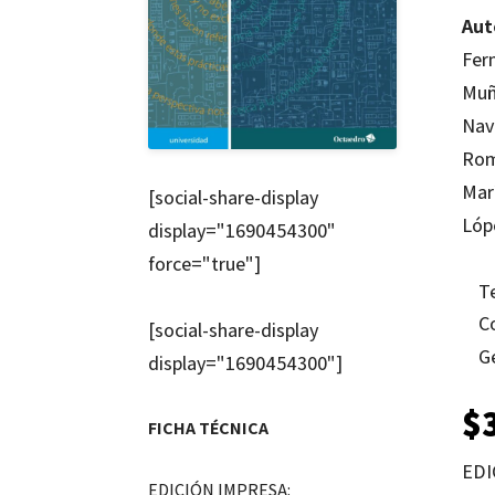
Aut
Fer
Muñ
Nav
Rom
Mar
[social-share-display
Lóp
display="1690454300"
force="true"]
T
C
[social-share-display
G
display="1690454300"]
$
FICHA TÉCNICA
EDI
EDICIÓN IMPRESA: