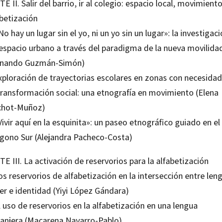
E II. Salir del barrio, ir al colegio: espacio local, movimiento
abetización
No hay un lugar sin el yo, ni un yo sin un lugar»: la investigac
 espacio urbano a través del paradigma de la nueva movilida
rnando Guzmán-Simón)
Exploración de trayectorias escolares en zonas con necesida
transformación social: una etnografía en movimiento (Elena
chot-Muñoz)
Vivir aquí en la esquinita»: un paseo etnográfico guiado en el
ígono Sur (Alejandra Pacheco-Costa)
E III. La activación de reservorios para la alfabetización
os reservorios de alfabetización en la intersección entre len
er e identidad (Yiyi López Gándara)
l uso de reservorios en la alfabetización en una lengua
ranjera (Macarena Navarro-Pablo)