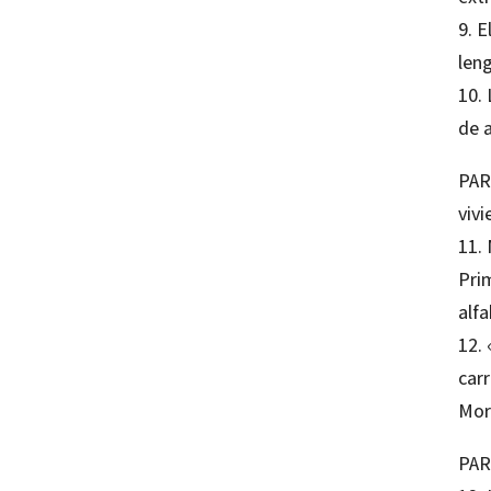
9. E
len
10. 
de 
PAR
viv
11.
Prim
alf
12.
carr
Mor
PAR