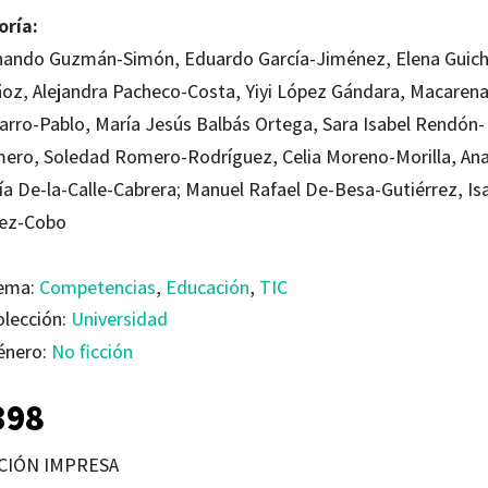
oría:
nando Guzmán-Simón, Eduardo García-Jiménez, Elena Guich
oz, Alejandra Pacheco-Costa, Yiyi López Gándara, Macaren
arro-Pablo, María Jesús Balbás Ortega, Sara Isabel Rendón-
ero, Soledad Romero-Rodríguez, Celia Moreno-Morilla, An
ía De-la-Calle-Cabrera; Manuel Rafael De-Besa-Gutiérrez, Is
ez-Cobo
ema:
Competencias
,
Educación
,
TIC
olección:
Universidad
énero:
No ficción
398
CIÓN IMPRESA