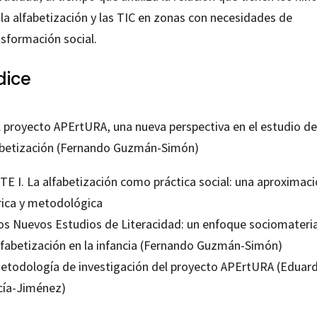
 la alfabetización y las TIC en zonas con necesidades de
nsformación social.
dice
l proyecto APErtURA, una nueva perspectiva en el estudio de
abetización (Fernando Guzmán-Simón)
TE I. La alfabetización como práctica social: una aproximac
rica y metodológica
Los Nuevos Estudios de Literacidad: un enfoque sociomateria
alfabetización en la infancia (Fernando Guzmán-Simón)
Metodología de investigación del proyecto APErtURA (Eduar
cía-Jiménez)