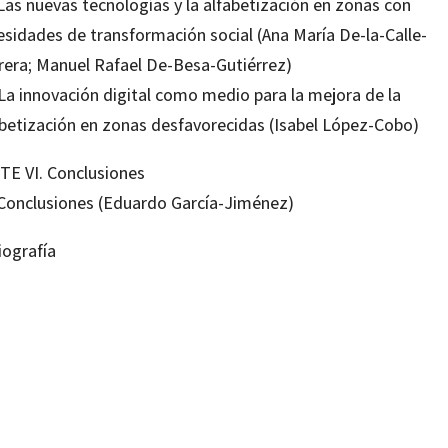
Las nuevas tecnologías y la alfabetización en zonas con
esidades de transformación social (Ana María De-la-Calle-
rera; Manuel Rafael De-Besa-Gutiérrez)
 La innovación digital como medio para la mejora de la
abetización en zonas desfavorecidas (Isabel López-Cobo)
TE VI. Conclusiones
 Conclusiones (Eduardo García-Jiménez)
iografía
do García-Jiménez; Fernando Guzmán-Simón
18348648
18615016