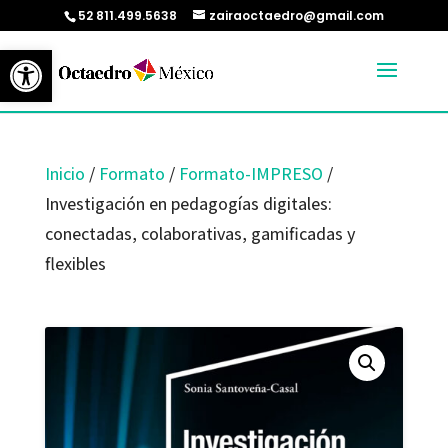
52 811.499.5638
zairaoctaedro@gmail.com
Abrir barra de herramientas
Inicio
/
Formato
/
Formato-IMPRESO
/
Investigación en pedagogías digitales:
conectadas, colaborativas, gamificadas y
flexibles