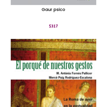
Gaur psico
$
317