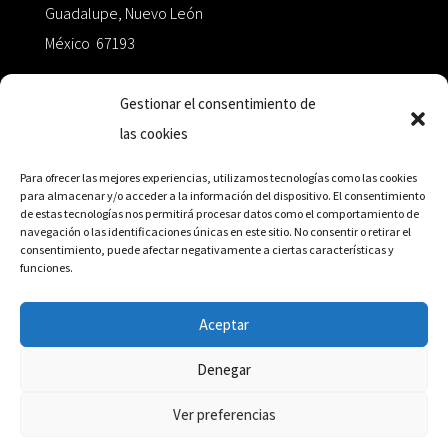
Guadalupe, Nuevo León
México 67193
zairaoctaedro@gmail.com
Gestionar el consentimiento de
las cookies
+52 811.499.5638
Para ofrecer las mejores experiencias, utilizamos tecnologías como las cookies
para almacenar y/o acceder a la información del dispositivo. El consentimiento
de estas tecnologías nos permitirá procesar datos como el comportamiento de
RED DE DISTRIBUCIÓN
navegación o las identificaciones únicas en este sitio. No consentir o retirar el
consentimiento, puede afectar negativamente a ciertas características y
funciones.
Distribuidores en México y Octaedro internacional
Aceptar
Denegar
© Editorial Octaedro, 2026
Ver preferencias