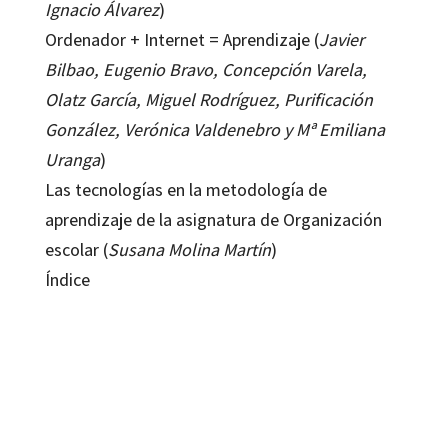
Ignacio Álvarez
)
Ordenador + Internet = Aprendizaje (
Javier
Bilbao, Eugenio Bravo, Concepción Varela,
Olatz García, Miguel Rodríguez, Purificación
González, Verónica Valdenebro y Mª Emiliana
Uranga
)
Las tecnologías en la metodología de
aprendizaje de la asignatura de Organización
escolar (
Susana Molina Martín
)
Índice
María Esther del Moral Pérez; Raquel Rodríguez González
9788480639552
9788499210810
16034-0