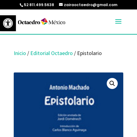
52 811.499.5638
zairaoctaedro@gmail.com
Abrir barra de herramientas
Inicio
/
Editorial Octaedro
/ Epistolario