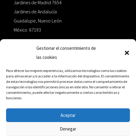
Jardines de Madrid 7654
Jardines de Andalucía
Guadalupe, Nuevo León
México 67193
zairaoctaedro@gmail.com
Gestionar el consentimiento de
las cookies
+52 811.499.5638
Para ofrecer las mejores experiencias, utilizamos tecnologías como las cookies
para almacenar y/o acceder a la información del dispositivo. El consentimiento
de estas tecnologías nos permitirá procesar datos como el comportamiento de
RED DE DISTRIBUCIÓN
navegación o las identificaciones únicas en este sitio. No consentir o retirar el
consentimiento, puede afectar negativamente a ciertas características y
funciones.
Distribuidores en México y Octaedro internacional
Aceptar
Denegar
© Editorial Octaedro, 2026