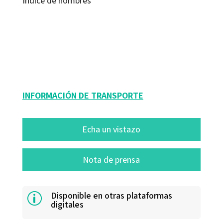
Índice de nombres
Antonio Machado; Carlos Blanco Aguinaga; Jordi Doménech Ventura
9788480639767
12510-0
INFORMACIÓN DE TRANSPORTE
Echa un vistazo
Nota de prensa
Disponible en otras plataformas
p
digitales