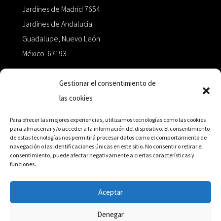
Jardines de Madrid 7654
Jardines de Andalucía
Guadalupe, Nuevo León
México 67193
zairaoctaedro@gmail.com
Gestionar el consentimiento de
las cookies
+52 811.499.5638
Para ofrecer las mejores experiencias, utilizamos tecnologías como las cookies
para almacenar y/o acceder a la información del dispositivo. El consentimiento
de estas tecnologías nos permitirá procesar datos como el comportamiento de
RED DE DISTRIBUCIÓN
navegación o las identificaciones únicas en este sitio. No consentir o retirar el
consentimiento, puede afectar negativamente a ciertas características y
funciones.
Distribuidores en México y Octaedro internacional
Aceptar
Denegar