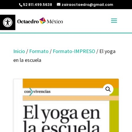
52 811.499.5638
zairaoctaedro@gmail.com
Abrir barra de herramientas
Inicio
/
Formato
/
Formato-IMPRESO
/ El yoga
en la escuela