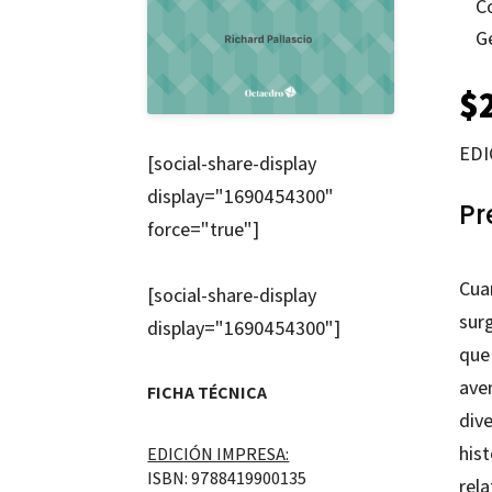
C
G
$
EDI
[social-share-display
display="1690454300"
Pr
force="true"]
Cua
[social-share-display
surg
display="1690454300"]
que
ave
FICHA TÉCNICA
div
his
EDICIÓN IMPRESA:
ISBN: 9788419900135
rela