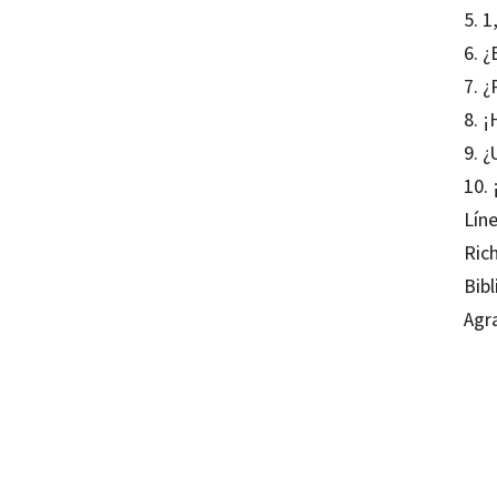
5. 1
6. ¿
7. ¿
8. 
9. ¿
10.
Lín
Rich
Bibl
Agr
Richar
97884
12117-