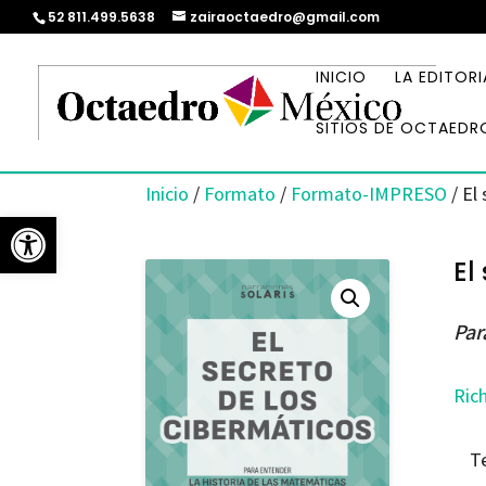
52 811.499.5638
zairaoctaedro@gmail.com
INICIO
LA EDITORI
SITIOS DE OCTAEDR
Inicio
/
Formato
/
Formato-IMPRESO
/ El
Abrir barra de herramientas
El
Par
Rich
T