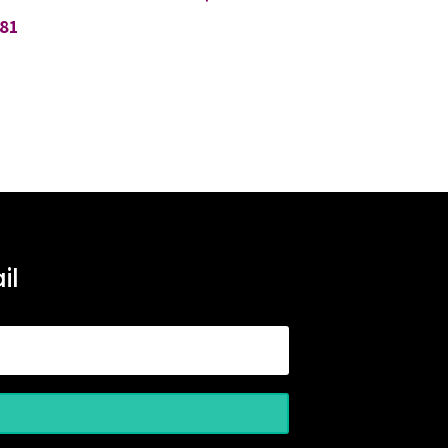
81
il