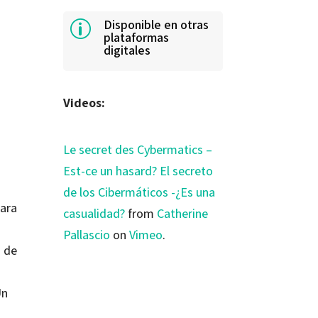
Disponible en otras
p
plataformas
digitales
Videos:
Le secret des Cybermatics –
Est-ce un hasard? El secreto
de los Cibermáticos -¿Es una
para
casualidad?
from
Catherine
Pallascio
on
Vimeo
.
s de
Un