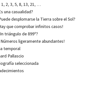
, 1, 2, 3, 5, 8, 13, 21, …
Es una casualidad?
Puede desplomarse la Tierra sobre el Sol?
¡Hay que comprobar infinitos casos!
Un triángulo de 899º?
 ¡Números ligeramente abundantes!
ea temporal
ard Pallascio
iografía seleccionada
adecimientos
d Pallascio
19900135
0