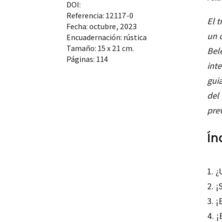
DOI:
Referencia: 12117-0
El 
Fecha: octubre, 2023
un 
Encuadernación: rústica
Tamaño: 15 x 21 cm.
Bel
Páginas: 114
inte
gui
del
prev
Ín
1. ¿
2. 
3. ¡
4. ¡