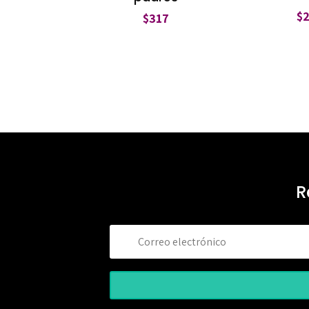
$
$
317
R