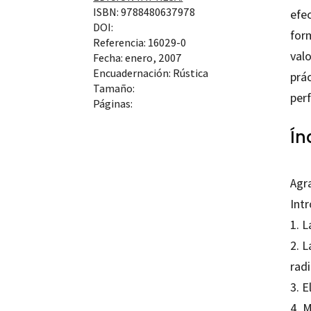
ISBN: 9788480637978
efe
DOI:
form
Referencia: 16029-0
valo
Fecha: enero, 2007
Encuadernación: Rústica
prác
Tamaño:
per
Páginas:
Ín
Agr
Int
1. L
2. L
radi
3. E
4. M