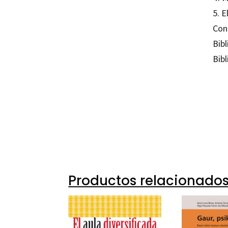
5. E
Con
Bibl
Bibl
Mª Isa
97884
16029
Productos relacionado