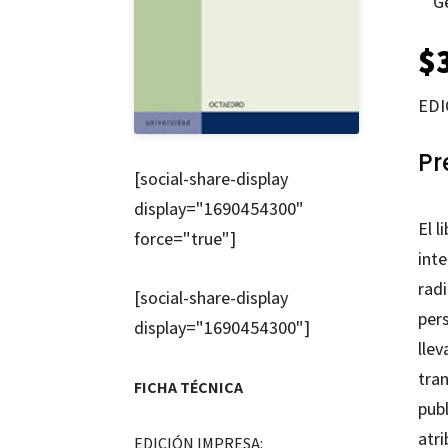
G
$
EDI
Pr
[social-share-display
display="1690454300"
El l
force="true"]
inte
rad
[social-share-display
per
display="1690454300"]
llev
tra
FICHA TÉCNICA
publ
atri
EDICIÓN IMPRESA: