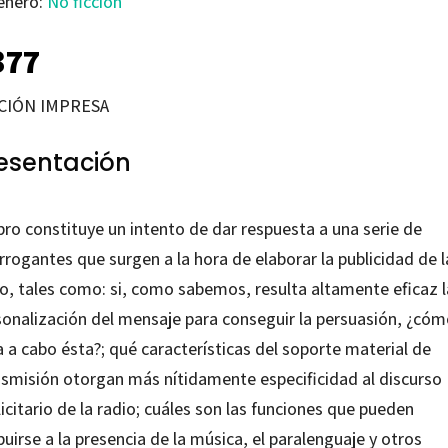
énero:
No ficción
377
CIÓN IMPRESA
esentación
ibro constituye un intento de dar respuesta a una serie de
rrogantes que surgen a la hora de elaborar la publicidad de l
io, tales como: si, como sabemos, resulta altamente eficaz l
sonalización del mensaje para conseguir la persuasión, ¿cóm
a a cabo ésta?; qué características del soporte material de
nsmisión otorgan más nítidamente especificidad al discurso
icitario de la radio; cuáles son las funciones que pueden
buirse a la presencia de la música, el paralenguaje y otros