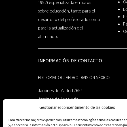
O
1992) especializada en libros
Ed
sobre educación, tanto para el
Pr
desarrollo del profesorado como
Ps
para la actualización del
O
alumnado.
INFORMACIÓN DE CONTACTO
EDITORIAL OCTAEDRO DIVISIÓN MÉXICO
Jardines de Madrid 7654
Jardines de Andalucía
Guadalupe, Nuevo León
Gestionar el consentimiento de las cookies
México 67193
Para ofrecer las mejores experiencias, utilizamos tecnologías como las cookies p
y/o acceder a la información del dispositivo. El consentimiento de estas tecnología