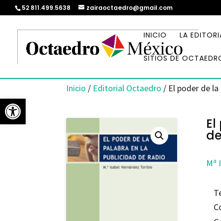
52 811.499.5638
zairaoctaedro@gmail.com
INICIO
LA EDITORI
SITIOS DE OCTAEDR
Inicio
/
Editorial Octaedro
/ El poder de la
Abrir barra de herramientas
El
de
Mª 
T
C