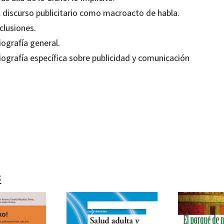
l discurso publicitario como macroacto de habla.
clusiones.
iografía general.
iografía específica sobre publicidad y comunicación
bel Hernández Toribio
80637978
-0
s