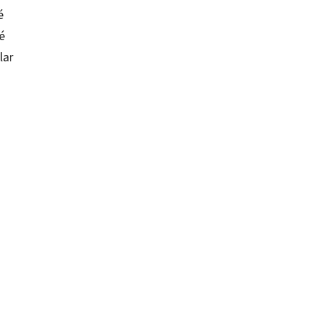
é
é
lar