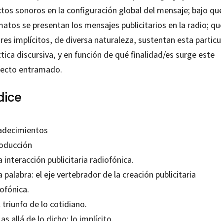
ctos sonoros en la configuración global del mensaje; bajo qu
atos se presentan los mensajes publicitarios en la radio; qu
res implícitos, de diversa naturaleza, sustentan esta particu
tica discursiva, y en función de qué finalidad/es surge este
fecto entramado.
dice
adecimientos
roducción
a interacción publicitaria radiofónica.
a palabra: el eje vertebrador de la creación publicitaria
ofónica.
l triunfo de lo cotidiano.
as allá de lo dicho: lo implícito.