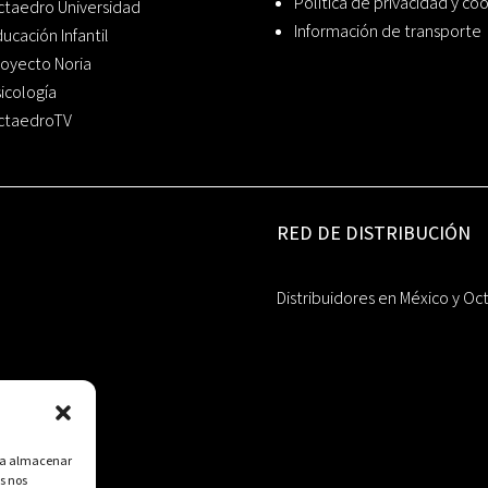
Política de privacidad y co
ctaedro Universidad
Información de transporte
ucación Infantil
oyecto Noria
icología
ctaedroTV
RED DE DISTRIBUCIÓN
Distribuidores en México y Oc
ara almacenar
s nos