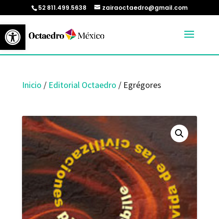
52 811.499.5638
zairaoctaedro@gmail.com
Abrir barra de herramientas
Inicio
/
Editorial Octaedro
/ Egrégores