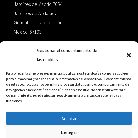
Jardines de Madrid 7654
Jardines de Andalucía
Guadalupe, Nuevo León
México 67193
zairaoctaedro@gmail.com
Gestionar el consentimiento de
las cookies
+52 811.499.5638
Para ofrecer las mejores experiencias, utilizamos tecnologías como las cookies
para almacenar y/o acceder a la información del dispositivo. El consentimiento
de estas tecnologías nos permitirá procesar datos como el comportamiento de
RED DE DISTRIBUCIÓN
navegación o las identificaciones únicas en este sitio. No consentir o retirar el
consentimiento, puede afectar negativamente a ciertas características y
funciones.
Distribuidores en México y Octaedro internacional
Aceptar
Denegar
© Editorial Octaedro, 2026