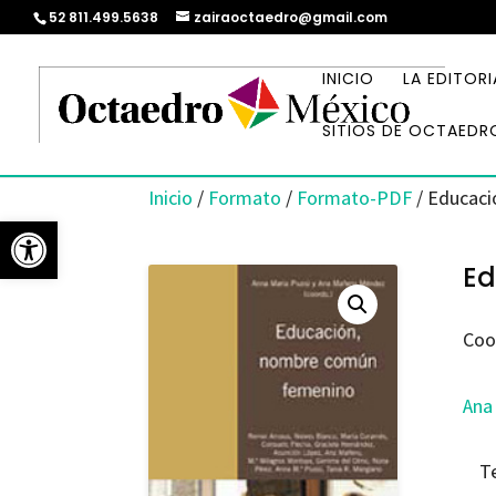
52 811.499.5638
zairaoctaedro@gmail.com
INICIO
LA EDITORI
SITIOS DE OCTAEDR
Inicio
/
Formato
/
Formato-PDF
/ Educac
Abrir barra de herramientas
Ed
Coo
Ana
T