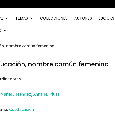
AL
TEMAS
COLECCIONES
AUTORES
EBOOKS
O
ión, nombre común femenino
ucación, nombre común femenino
rdinadoras
 Mañeru Méndez
,
Anna M. Piussi
ema:
Coeducación