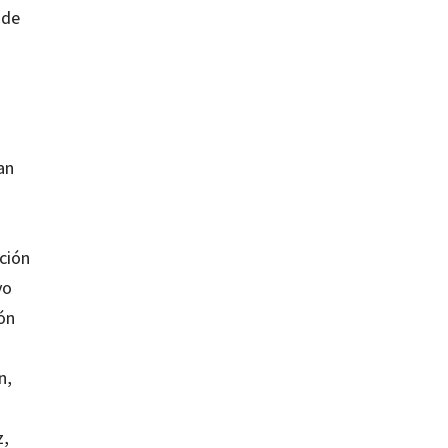
 de
an
ación
vo
ión
n,
z,