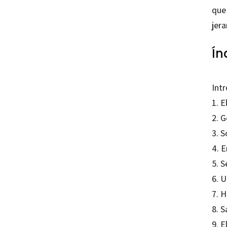
que 
jera
Ín
Int
1. E
2. 
3. S
4. 
5. 
6. U
7. 
8. S
9. E