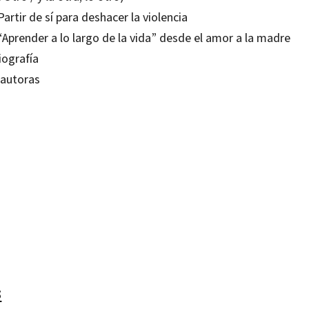
Partir de sí para deshacer la violencia
“Aprender a lo largo de la vida” desde el amor a la madre
iografía
 autoras
añeru Méndez; Anna M. Piussi
80638531
99213590
0
1
s