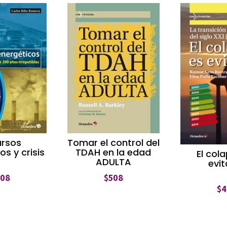
ursos
Tomar el control del
os y crisis
TDAH en la edad
El col
ADULTA
evit
508
$
508
$
4