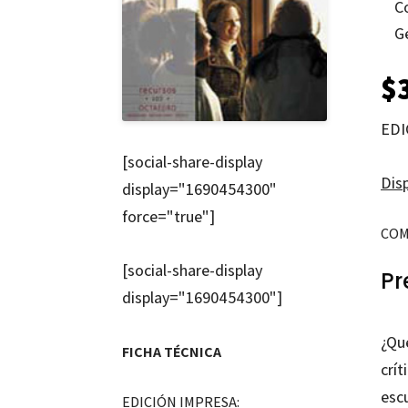
C
G
$
EDI
[social-share-display
Disp
display="1690454300"
force="true"]
COM
[social-share-display
Pr
display="1690454300"]
¿Qu
FICHA TÉCNICA
crít
escu
EDICIÓN IMPRESA: