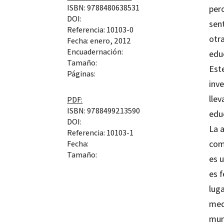
ISBN: 9788480638531
pero
DOI:
sent
Referencia: 10103-0
otra
Fecha: enero, 2012
Encuadernación:
edu
Tamaño:
Est
Páginas:
inve
llev
PDF:
ISBN: 9788499213590
educ
DOI:
La a
Referencia: 10103-1
com
Fecha:
Tamaño:
es u
es 
luga
medi
mun