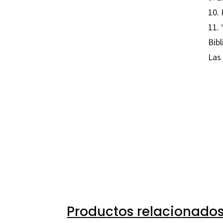
10. 
11. 
Bibl
Las
Ana M
97884
97884
10103-
10103-
Productos relacionado