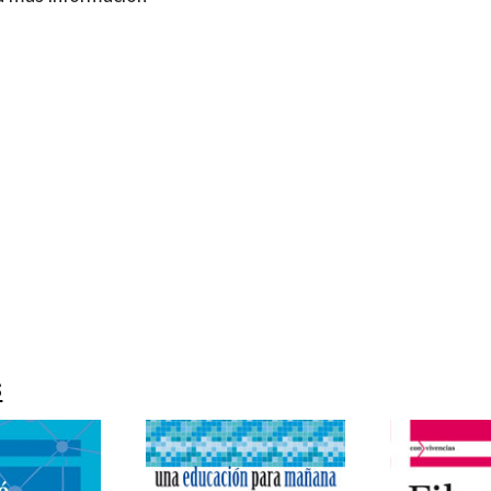
Òdena; Tere Majem
80634960
99215648
0
1
s