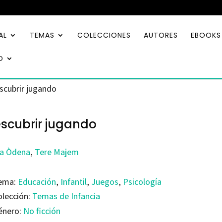
AL
TEMAS
COLECCIONES
AUTORES
EBOOKS
O
scubrir jugando
scubrir jugando
a Òdena
,
Tere Majem
ema:
Educación
,
Infantil
,
Juegos
,
Psicología
olección:
Temas de Infancia
énero:
No ficción