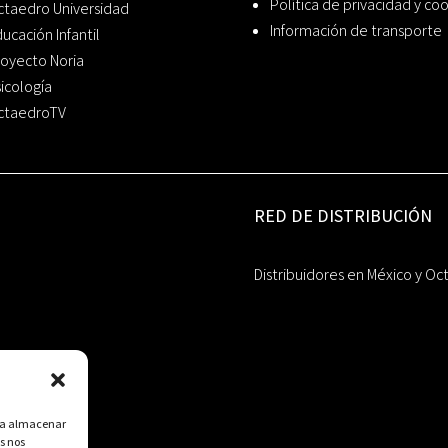
Política de privacidad y co
ctaedro Universidad
Información de transporte
ucación Infantil
oyecto Noria
icología
ctaedroTV
RED DE DISTRIBUCIÓN
Distribuidores en México y Oc
ara almacenar
s nos