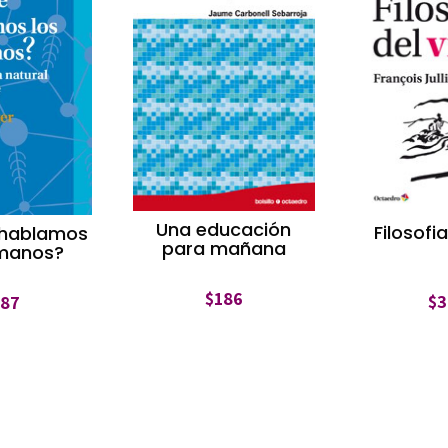
Una educación
Filosofia
 hablamos
para mañana
umanos?
$
186
$
3
487