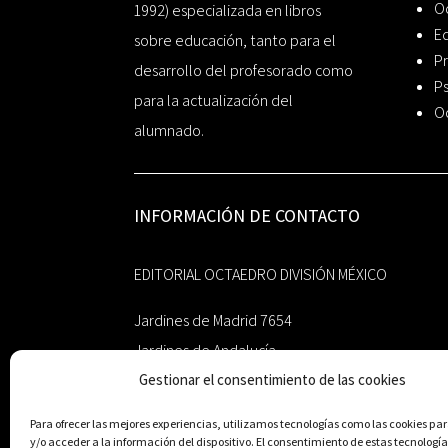
O
1992) especializada en libros
Ed
sobre educación, tanto para el
Pr
desarrollo del profesorado como
Ps
para la actualización del
O
alumnado.
INFORMACIÓN DE CONTACTO
EDITORIAL OCTAEDRO DIVISIÓN MÉXICO
Jardines de Madrid 7654
Jardines de Andalucía
Gestionar el consentimiento de las cookies
Guadalupe, Nuevo León
México 67193
Para ofrecer las mejores experiencias, utilizamos tecnologías como las cookies p
y/o acceder a la información del dispositivo. El consentimiento de estas tecnología