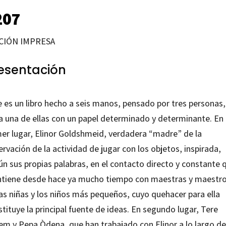
207
CIÓN IMPRESA
esentación
e es un libro hecho a seis manos, pensado por tres personas,
a una de ellas con un papel determinado y determinante. En
mer lugar, Elinor Goldshmeid, verdadera “madre” de la
rvación de la actividad de jugar con los objetos, inspirada,
ún sus propias palabras, en el contacto directo y constante 
tiene desde hace ya mucho tiempo con maestras y maestr
las niñas y los niños más pequeños, cuyo quehacer para ella
tituye la principal fuente de ideas. En segundo lugar,
Tere
jem
y
Pepa Òdena
, que han trabajado con Elinor a lo largo de