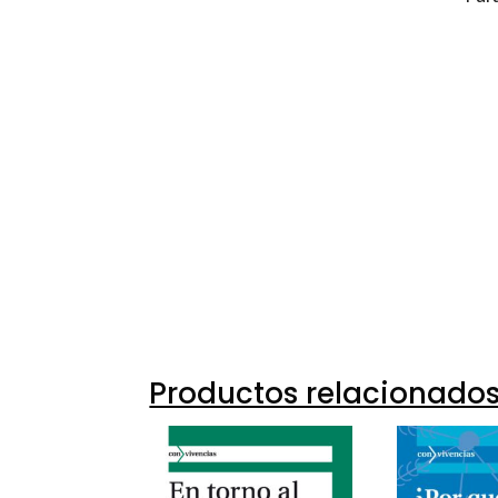
Pepa 
97884
97884
10501-
10501-
Productos relacionado