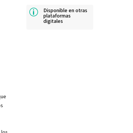
Disponible en otras
p
plataformas
digitales
que
os
 los