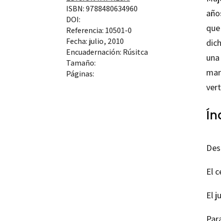
ISBN: 9788480634960
años
DOI:
que
Referencia: 10501-0
Fecha: julio, 2010
dic
Encuadernación: Rúsitca
una 
Tamaño:
mar
Páginas:
vert
Ín
Des
El c
El j
Par