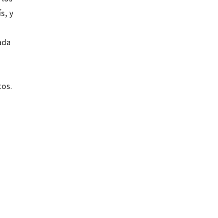
s, y
ada
tos.