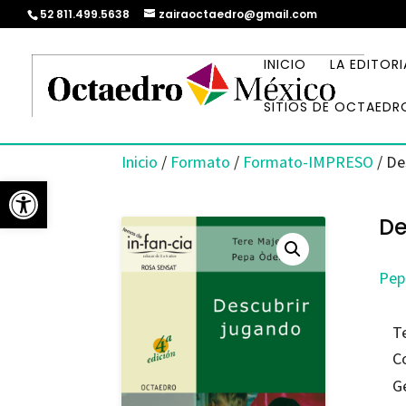
52 811.499.5638
zairaoctaedro@gmail.com
INICIO
LA EDITORI
SITIOS DE OCTAEDR
Inicio
/
Formato
/
Formato-IMPRESO
/ De
Abrir barra de herramientas
De
Pep
T
C
G