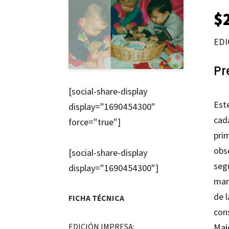
$
EDI
Pr
[social-share-display
Est
display="1690454300"
cad
force="true"]
pri
obse
[social-share-display
seg
display="1690454300"]
man
de 
FICHA TÉCNICA
cons
EDICIÓN IMPRESA:
Ma