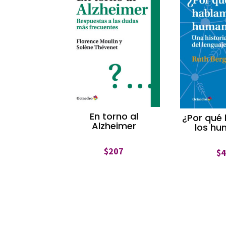
En torno al
¿Por qué
Alzheimer
los h
$
207
$