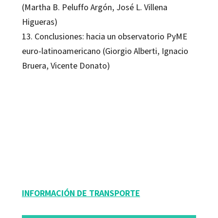
(Martha B. Peluffo Argón, José L. Villena
Higueras)
13. Conclusiones: hacia un observatorio PyME
euro-latinoamericano (Giorgio Alberti, Ignacio
Bruera, Vicente Donato)
Giorgio Alberti; José Luis Villena Higueras; Martha Beatriz Peluffo Argon
9788499213118
9788499217093
16054-0
16054-1
INFORMACIÓN DE TRANSPORTE