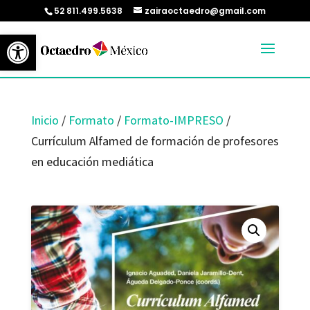
52 811.499.5638
zairaoctaedro@gmail.com
Abrir barra de herramientas
Inicio
/
Formato
/
Formato-IMPRESO
/
Currículum Alfamed de formación de profesores
en educación mediática