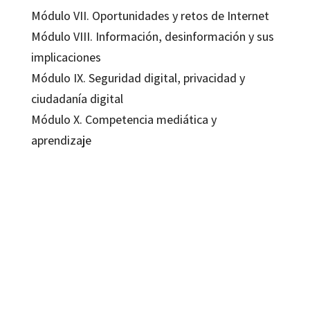
Módulo VII. Oportunidades y retos de Internet
Módulo VIII. Información, desinformación y sus
implicaciones
Módulo IX. Seguridad digital, privacidad y
ciudadanía digital
Módulo X. Competencia mediática y
aprendizaje
Águeda Delgado-Ponce; Daniela Jaramillo-Dent; Ignacio Aguaded
9788418615436
9788418348945
16265-0
16265-1