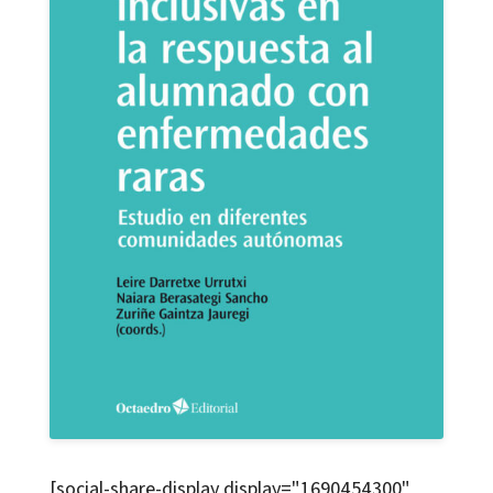
[social-share-display display="1690454300"