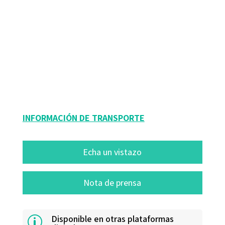
Leire Darretxe Urrutxi; Naiara Berasategi Sancho; Zuriñe Gaintza Jauregi
9788419506351
9788419312174
08206-0
08206-1
INFORMACIÓN DE TRANSPORTE
Echa un vistazo
Nota de prensa
Disponible en otras plataformas
p