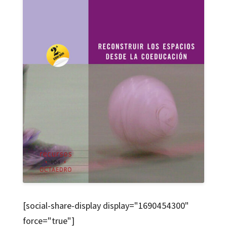
[social-share-display display="1690454300"
force="true"]