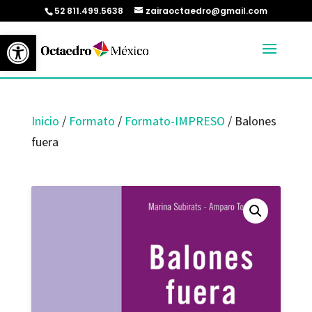
52 811.499.5638
zairaoctaedro@gmail.com
Abrir barra de herramientas
Inicio
/
Formato
/
Formato-IMPRESO
/ Balones
fuera