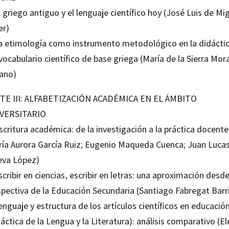
l griego antiguo y el lenguaje científico hoy (José Luis de Mi
er)
La etimología como instrumento metodológico en la didácti
vocabulario científico de base griega (María de la Sierra Mora
ano)
TE III: ALFABETIZACIÓN ACADÉMICA EN EL ÁMBITO
VERSITARIO
scritura académica: de la investigación a la práctica docente
ría Aurora García Ruiz; Eugenio Maqueda Cuenca; Juan Luca
eva López)
scribir en ciencias, escribir en letras: una aproximación desde
spectiva de la Educación Secundaria (Santiago Fabregat Barr
enguaje y estructura de los artículos científicos en educació
áctica de la Lengua y la Literatura): análisis comparativo (E