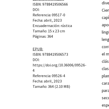
div
ISBN: 9788419506566
DOI:
Cien
Referencia: 09517-0
capí
Fecha: abril, 2023
apor
Encuadernación: rústica
Tamaño: 15 x 23 cm
ling
Páginas: 364
len
con
EPUB:
el m
ISBN: 9788419506573
DOI:
clás
https://doi.org/10.36006/09526-
clas
4
pla
Referencia: 09526-4
Fecha: abril, 2023
car
Tamaño: 364 (2.10 MB)
para
secc
esp