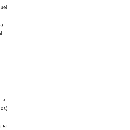
guel
ca
l
s
 la
ios)
n
lena