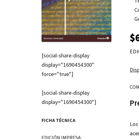
T
C
G
$
EDI
[social-share-display
display="1690454300"
Disp
force="true"]
COM
[social-share-display
Pr
display="1690454300"]
FICHA TÉCNICA
Los
ace
EDICIÓN IMPRESA: