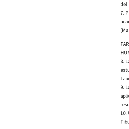
del
7. P
acad
(Ma
PAR
HUM
8. L
estu
Lau
9. L
apli
resu
10. 
Tibu