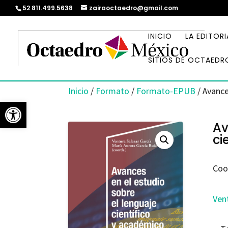
52 811.499.5638
zairaoctaedro@gmail.com
INICIO
LA EDITORI
SITIOS DE OCTAEDR
Inicio
/
Formato
/
Formato-EPUB
/ Avance
Abrir barra de herramientas
Av
ci
Coo
Ven