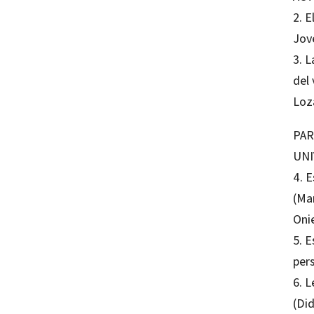
2. E
Jov
3. 
del 
Loz
PAR
UNI
4. E
(Ma
Oni
5. E
per
6. L
(Did