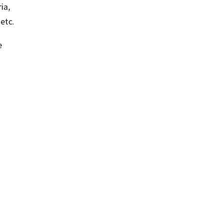
ria,
etc.
e