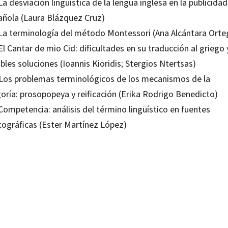
La desviación lingüística de la lengua inglesa en la publicidad
añola (Laura Blázquez Cruz)
 La terminología del método Montessori (Ana Alcántara Orte
El Cantar de mio Cid: dificultades en su traducción al griego 
bles soluciones (Ioannis Kioridis; Stergios Ntertsas)
 Los problemas terminológicos de los mecanismos de la
goría: prosopopeya y reificación (Erika Rodrigo Benedicto)
Competencia: análisis del término lingüístico en fuentes
icográficas (Ester Martínez López)
Aurora García Ruiz; Ventura Salazar García
19506566
19506573
-0
-4