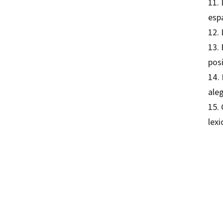
11. 
esp
12.
13. 
posi
14.
ale
15. 
lex
María 
97884
97884
09517
09526