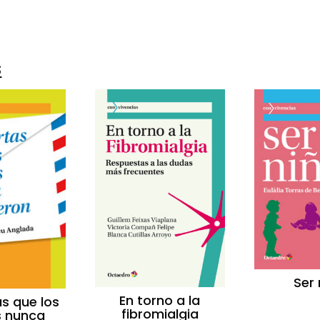
s
Ser 
En torno a la
as que los
fibromialgia
s nunca