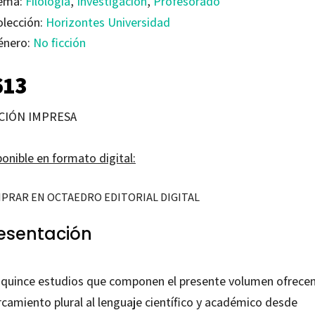
ema:
Filología
,
Investigación
,
Profesorado
olección:
Horizontes Universidad
énero:
No ficción
613
CIÓN IMPRESA
onible en formato digital:
PRAR EN OCTAEDRO EDITORIAL DIGITAL
esentación
 quince estudios que componen el presente volumen ofrece
rcamiento plural al lenguaje científico y académico desde