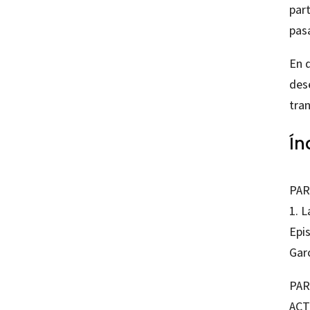
part
pasa
En d
des
tra
Ín
PAR
1. L
Epi
Garc
PAR
ACT