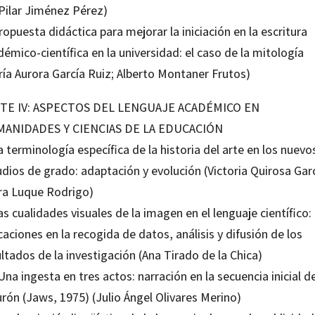
 Pilar Jiménez Pérez)
ropuesta didáctica para mejorar la iniciación en la escritura
émico-científica en la universidad: el caso de la mitología
ría Aurora García Ruiz; Alberto Montaner Frutos)
TE IV: ASPECTOS DEL LENGUAJE ACADÉMICO EN
ANIDADES Y CIENCIAS DE LA EDUCACIÓN
a terminología específica de la historia del arte en los nuevo
dios de grado: adaptación y evolución (Victoria Quirosa Garc
ra Luque Rodrigo)
as cualidades visuales de la imagen en el lenguaje científico:
caciones en la recogida de datos, análisis y difusión de los
ltados de la investigación (Ana Tirado de la Chica)
Una ingesta en tres actos: narración en la secuencia inicial d
rón (Jaws, 1975) (Julio Ángel Olivares Merino)