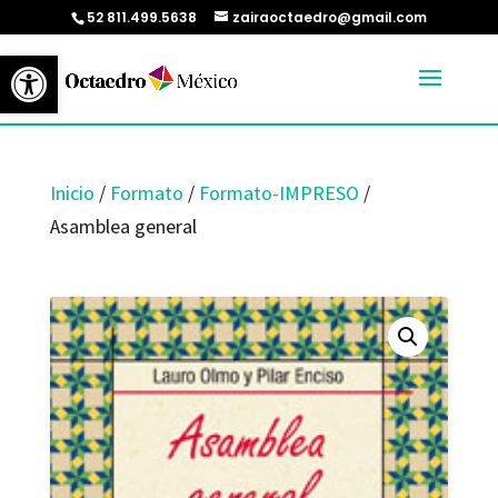
52 811.499.5638
zairaoctaedro@gmail.com
Abrir barra de herramientas
Inicio
/
Formato
/
Formato-IMPRESO
/
Asamblea general