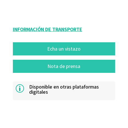
taxonomy=»autores»], [mostrar_terminos_taxonomia_post
taxonomy=»coleccion»]
INFORMACIÓN DE TRANSPORTE
Echa un vistazo
Nota de prensa
Disponible en otras plataformas
p
digitales