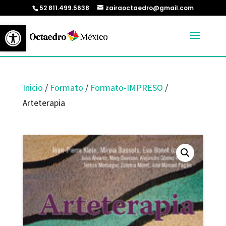
52 811.499.5638
zairaoctaedro@gmail.com
Abrir barra de herramientas
Inicio
/
Formato
/
Formato-IMPRESO
/
Arteterapia