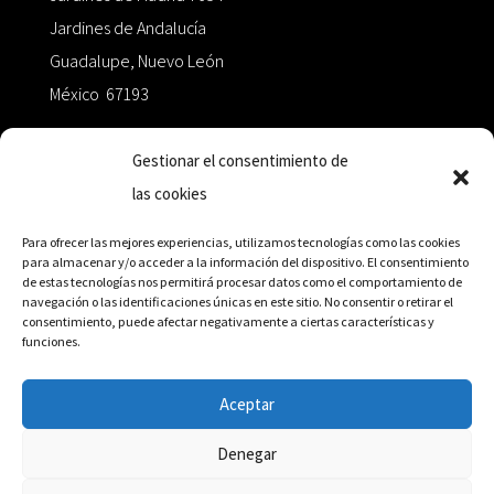
Jardines de Andalucía
Guadalupe, Nuevo León
México 67193
zairaoctaedro@gmail.com
Gestionar el consentimiento de
las cookies
+52 811.499.5638
Para ofrecer las mejores experiencias, utilizamos tecnologías como las cookies
para almacenar y/o acceder a la información del dispositivo. El consentimiento
de estas tecnologías nos permitirá procesar datos como el comportamiento de
RED DE DISTRIBUCIÓN
navegación o las identificaciones únicas en este sitio. No consentir o retirar el
consentimiento, puede afectar negativamente a ciertas características y
funciones.
Distribuidores en México y Octaedro internacional
Aceptar
Denegar
© Editorial Octaedro, 2026