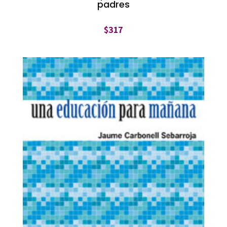
padres
$
317