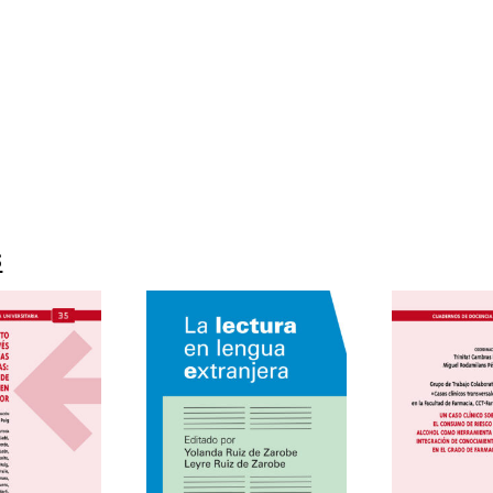
9788418348181
16541-1
s