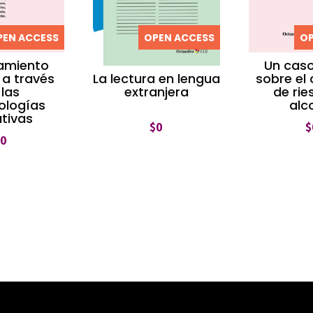
PEN ACCESS
OPEN ACCESS
OP
samiento
Un caso
o a través
sobre el
La lectura en lengua
 las
de rie
extranjera
ologías
alc
ativas
$
$
0
$
0