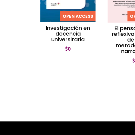
OPEN ACCESS
O
Investigación en
El pen
docencia
reflexiv
universitaria
de
metod
$
0
narr