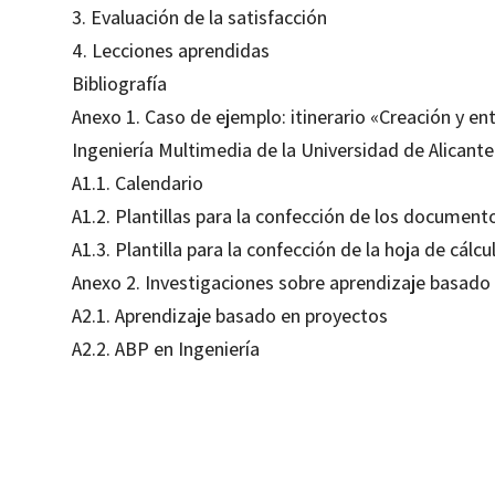
3. Evaluación de la satisfacción
4. Lecciones aprendidas
Bibliografía
Anexo 1. Caso de ejemplo: itinerario «Creación y en
Ingeniería Multimedia de la Universidad de Alicante
A1.1. Calendario
A1.2. Plantillas para la confección de los documen
A1.3. Plantilla para la confección de la hoja de cál
Anexo 2. Investigaciones sobre aprendizaje basado
A2.1. Aprendizaje basado en proyectos
A2.2. ABP en Ingeniería
Carlos J. Villagrá Arnedo; Faraón Llorens Largo; Francisco J. Gallego Durán; Rafael Molina Carmona