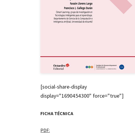
[social-share-display
display="1690454300" force="true"]
FICHA TÉCNICA
PDF: