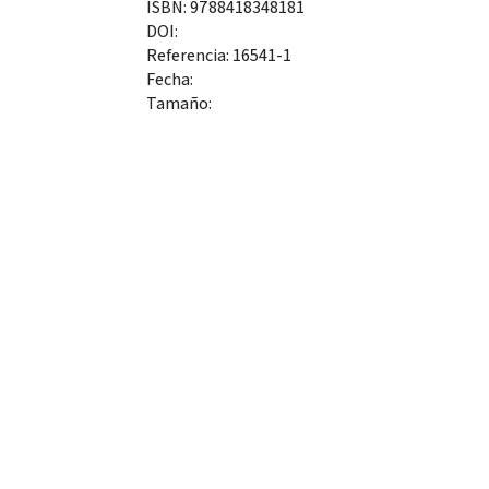
ISBN: 9788418348181
DOI:
Referencia: 16541-1
Fecha:
Tamaño: