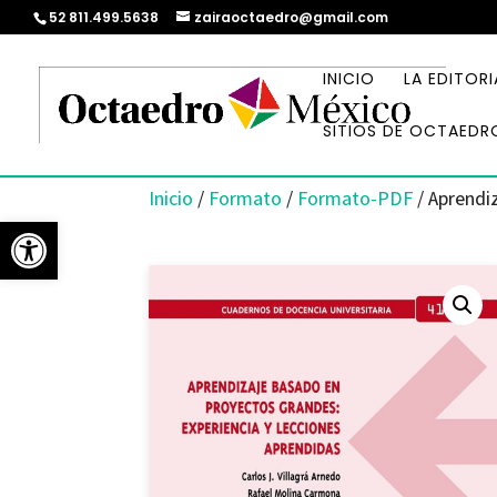
52 811.499.5638
zairaoctaedro@gmail.com
INICIO
LA EDITORI
SITIOS DE OCTAEDR
Inicio
/
Formato
/
Formato-PDF
/ Aprendi
Abrir barra de herramientas