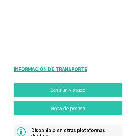
Maravillas Rojo; Pedro Acebillo
9788417667382
9788418615887
09075-0
09075-4
INFORMACIÓN DE TRANSPORTE
Echa un vistazo
Nota de prensa
Disponible en otras plataformas
p
digitales