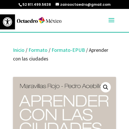
52 811.499.5638
zairaoctaedro@gmail.com
Abrir barra de herramientas
Inicio
/
Formato
/
Formato-EPUB
/ Aprender
con las ciudades