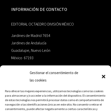
INFORMACIÓN DE CONTACTO
EDITORIAL OCTAEDRO DIVISIÓN MÉXICO
Jardines de Madrid 7654
Jardines de Andalucía
Guadalupe, Nuevo León
México 67193
zairaoctaedro@gmail.com
Gestionar el consentimiento de
las cookies
+52 811.499.5638
Para ofrecer las mejores experiencias, utilizamos tecnologías como las cookies
para almacenar y/o acceder a la información del dispositivo. El consentimiento
de estas tecnologías nos permitirá procesar datos como el comportamiento de
RED DE DISTRIBUCIÓN
navegación o las identificaciones únicas en este sitio. No consentir o retirar el
consentimiento, puede afectar negativamente a ciertas características y