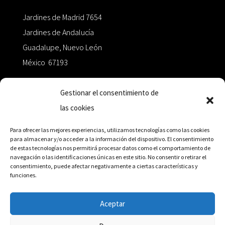
Jardines de Madrid 7654
Jardines de Andalucía
Guadalupe, Nuevo León
México 67193
zairaoctaedro@gmail.com
Gestionar el consentimiento de
las cookies
+52 811.499.5638
Para ofrecer las mejores experiencias, utilizamos tecnologías como las cookies
para almacenar y/o acceder a la información del dispositivo. El consentimiento
de estas tecnologías nos permitirá procesar datos como el comportamiento de
RED DE DISTRIBUCIÓN
navegación o las identificaciones únicas en este sitio. No consentir o retirar el
consentimiento, puede afectar negativamente a ciertas características y
funciones.
Distribuidores en México y Octaedro internacional
Aceptar