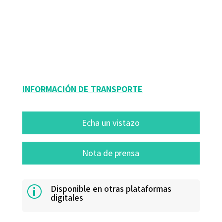
José Luis Navarro; Juana María Sancho-Gil
9788480634694
16002-0
INFORMACIÓN DE TRANSPORTE
Echa un vistazo
Nota de prensa
Disponible en otras plataformas
p
digitales