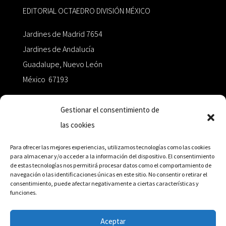
EDITORIAL OCTAEDRO DIVISIÓN MÉXICO
Jardines de Madrid 7654
Jardines de Andalucía
Guadalupe, Nuevo León
México 67193
zairaoctaedro@gmail.com
Gestionar el consentimiento de
las cookies
+52 811.499.5638
Para ofrecer las mejores experiencias, utilizamos tecnologías como las cookies
para almacenar y/o acceder a la información del dispositivo. El consentimiento
de estas tecnologías nos permitirá procesar datos como el comportamiento de
RED DE DISTRIBUCIÓN
navegación o las identificaciones únicas en este sitio. No consentir o retirar el
consentimiento, puede afectar negativamente a ciertas características y
funciones.
Distribuidores en México y Octaedro internacional
Aceptar