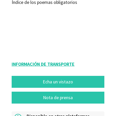
Índice de los poemas obligatorios
Pol Solé Roig; Rosalía de Castro; Salvador Solé
9788480637862
12427-0
INFORMACIÓN DE TRANSPORTE
Echa un vistazo
Nota de prensa